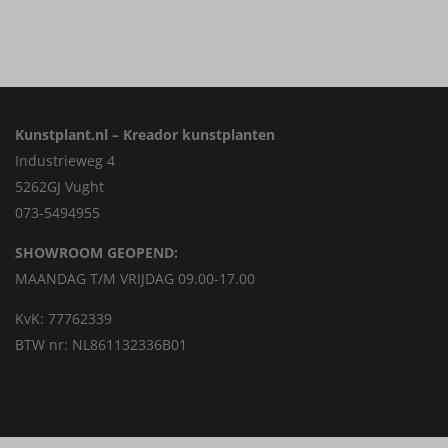
Kunstplant.nl – Kreador kunstplanten
Industrieweg 4
5262GJ Vught
073-5494955
SHOWROOM GEOPEND:
MAANDAG T/M VRIJDAG 09.00-17.00
KvK: 77762339
BTW nr: NL861132336B01