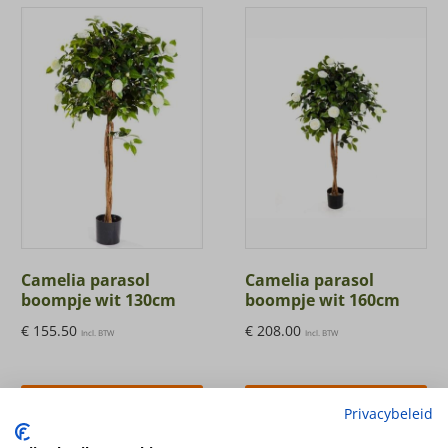
Camelia parasol
Camelia parasol
boompje wit 130cm
boompje wit 160cm
€
155.50
€
208.00
Incl. BTW
Incl. BTW
in winkelwagen
in winkelwagen
Privacybeleid