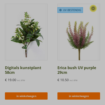
UV-BESTENDIG
Digitals kunstplant
Erica bush UV purple
58cm
29cm
€
19.00
€
10.50
Incl. BTW
Incl. BTW
in winkelwagen
in winkelwagen