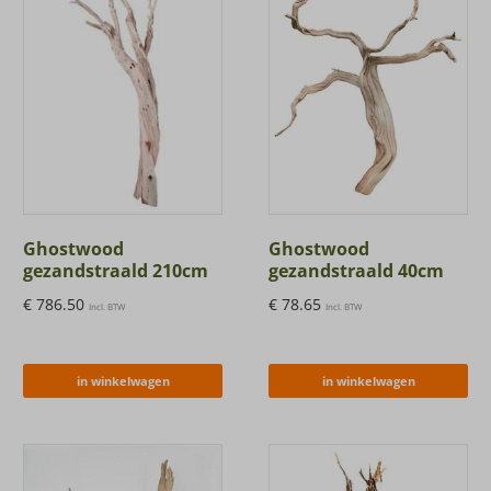
Ghostwood
Ghostwood
gezandstraald 210cm
gezandstraald 40cm
€
786.50
€
78.65
Incl. BTW
Incl. BTW
in winkelwagen
in winkelwagen