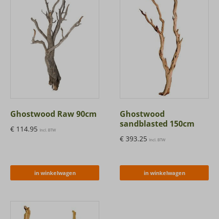
Ghostwood Raw 90cm
Ghostwood
sandblasted 150cm
€
114.95
Incl. BTW
€
393.25
Incl. BTW
in winkelwagen
in winkelwagen