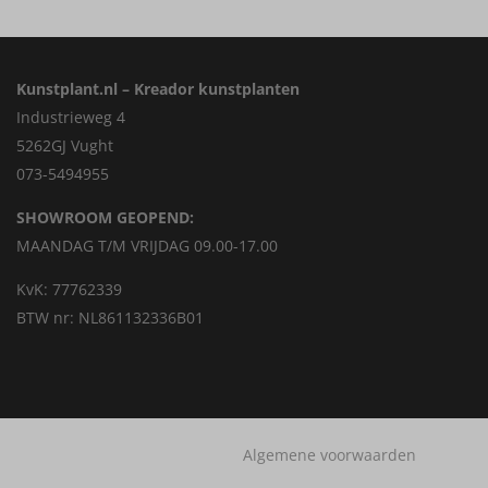
Kunstplant.nl – Kreador kunstplanten
Industrieweg 4
5262GJ Vught
073-5494955
SHOWROOM GEOPEND:
MAANDAG T/M VRIJDAG 09.00-17.00
KvK: 77762339
BTW nr: NL861132336B01
Algemene voorwaarden