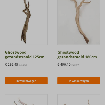
Ghostwood
Ghostwood
gezandstraald 125cm
gezandstraald 180cm
€
296.45
€
496.10
Incl. BTW
Incl. BTW
in winkelwagen
in winkelwagen