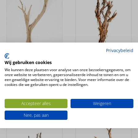
Privacybeleid
Wij gebruiken cookies
We kunnen deze plaatsen voor analyse van onze bezoekersgegevens, om
Ghostwood
Ghostwood raw 170cm
onze website te verbeteren, gepersonaliseerde inhoud te tonen en om u
gezandstraald 90cm
een geweldige website-ervaring te bieden. Voor meer informatie over de
€
417.45
Incl. BTW
cookies die we gebruiken opent u de instellingen.
€
181.50
Incl. BTW
Accepteer alles
Weigeren
in winkelwagen
in winkelwagen
Nee, pas aan