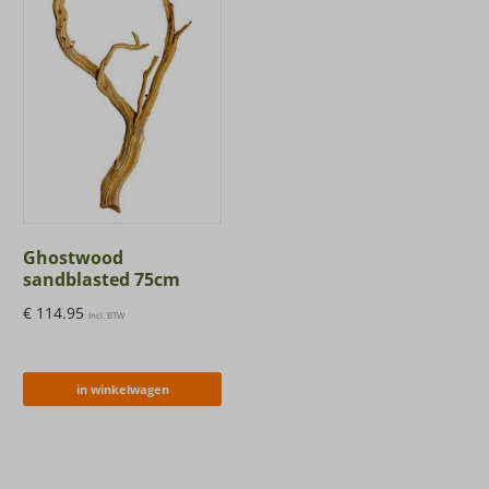
Ghostwood
sandblasted 75cm
€
114.95
Incl. BTW
in winkelwagen