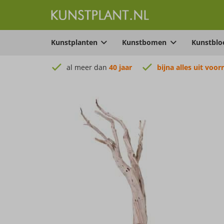
Kunstplanten
Kunstbomen
Kunstbl
al meer dan
40 jaar
bijna alles uit voor