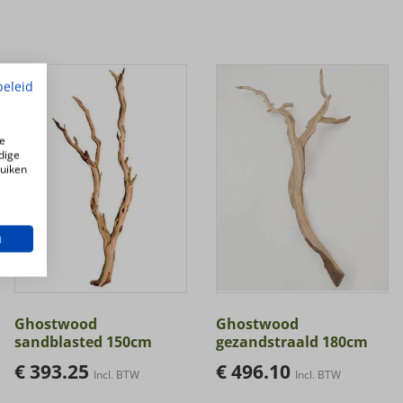
beleid
e
dige
ruiken
n
Ghostwood
Ghostwood
sandblasted 150cm
gezandstraald 180cm
€
393.25
€
496.10
Incl. BTW
Incl. BTW