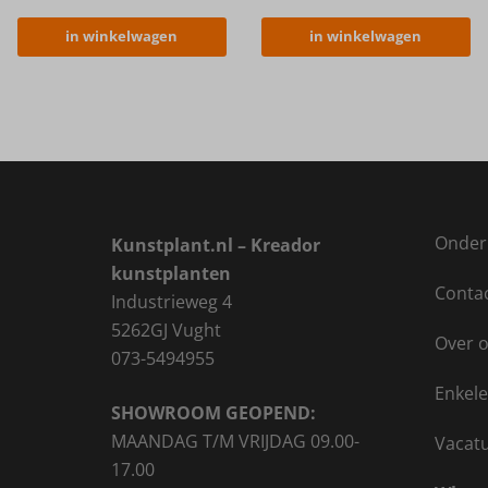
in winkelwagen
in winkelwagen
Onder
Kunstplant.nl – Kreador
kunstplanten
Conta
Industrieweg 4
5262GJ Vught
Over 
073-5494955
Enkele
SHOWROOM GEOPEND:
MAANDAG T/M VRIJDAG 09.00-
Vacat
17.00