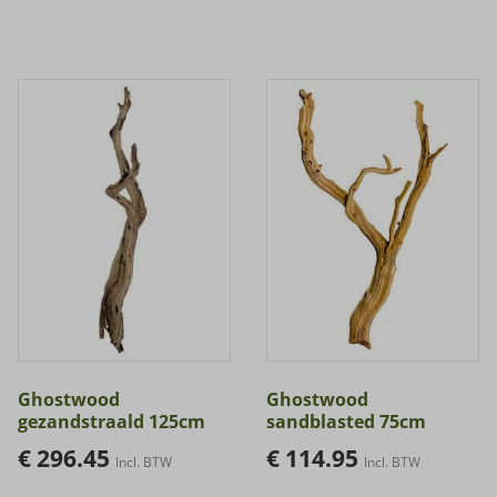
Ghostwood
Ghostwood
gezandstraald 125cm
sandblasted 75cm
€
296.45
€
114.95
Incl. BTW
Incl. BTW