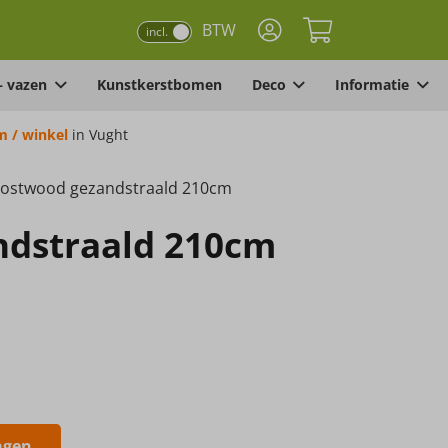
BTW
incl.
– vazen
Kunstkerstbomen
Deco
Informatie
 / winkel
in Vught
ostwood gezandstraald 210cm
dstraald 210cm
agen