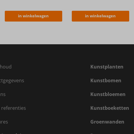
in winkelwagen
in winkelwagen
houd
Kunstplanten
ctgegevens
Kunstbomen
ons
Kunstbloemen
 referenties
Kunstboeketten
ures
Groenwanden