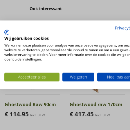
Ook interessant
Privacy
Wij gebruiken cookies
We kunnen deze plaatsen voor analyse van onze bezoekersgegevens, om onz
website te verbeteren, gepersonaliseerde inhoud te tonen en om u een gewel
website-ervaring te bieden. Voor meer informatie over de cookies die we geb
opent u de instellingen.
Accepteer alles
Weigeren
Nee, pas aa
Ghostwood Raw 90cm
Ghostwood raw 170cm
€
114.95
€
417.45
Incl. BTW
Incl. BTW