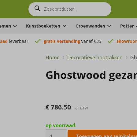
Producten
zoeken
oemen
Kunstboeketten
Groenwanden
Potten 
raad
leverbaar
gratis verzending
vanaf €35
showroom
Home
Decoratieve houttakken
Gh
Ghostwood gezan
€
786.50
Incl. BTW
op voorraad
Ghostwood
Toevoegen aan winkelw