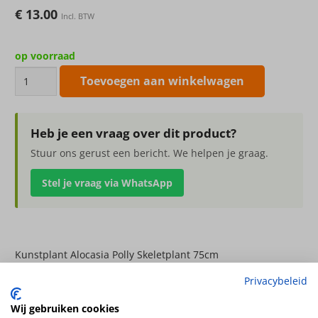
€
13.00
Incl. BTW
op voorraad
Kunstplant
Toevoegen aan winkelwagen
Alocasia
Polly
Skeletplant
Heb je een vraag over dit product?
75cm
Stuur ons gerust een bericht. We helpen je graag.
aantal
Stel je vraag via WhatsApp
Kunstplant Alocasia Polly Skeletplant 75cm
x5 met 5 gecoate bladeren
Privacybeleid
Kleur
Wij gebruiken cookies
groen