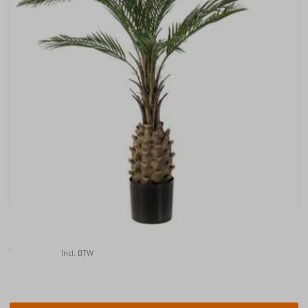
Kunstplant Palm UV 150cm
€
157.00
Incl. BTW