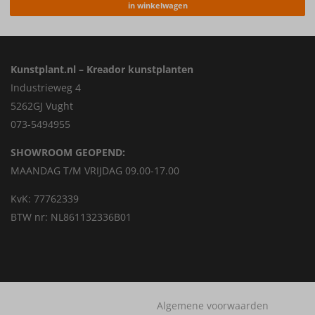
in winkelwagen
Kunstplant.nl – Kreador kunstplanten
Industrieweg 4
5262GJ Vught
073-5494955
SHOWROOM GEOPEND:
MAANDAG T/M VRIJDAG 09.00-17.00
KvK: 77762339
BTW nr: NL861132336B01
Algemene voorwaarden