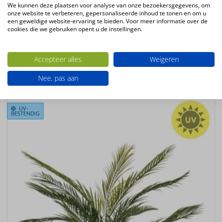
We kunnen deze plaatsen voor analyse van onze bezoekersgegevens, om
Plantsoort
onze website te verbeteren, gepersonaliseerde inhoud te tonen en om u
een geweldige website-ervaring te bieden. Voor meer informatie over de
Alocasia
cookies die we gebruiken opent u de instellingen.
Productconfiguratie
Staande kunstplant
Accepteer alles
Weigeren
Ook interessant
Nee, pas aan
UV-
BESTENDIG