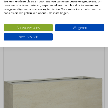
We kunnen deze plaatsen voor analyse van onze bezoekersgegevens, om
68cm
onze website te verbeteren, gepersonaliseerde inhoud te tonen en om u
een geweldige website-ervaring te bieden. Voor meer informatie over de
Kleur
cookies die we gebruiken opent u de instellingen.
Antraciet
Accepteer alles
Weigeren
Ook interessant
Nee, pas aan