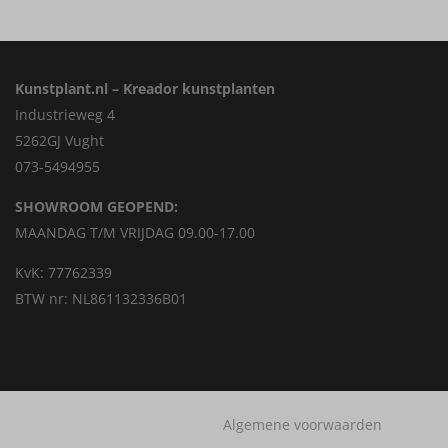
Kunstplant.nl – Kreador kunstplanten
Industrieweg 4
5262GJ Vught
073-5494955
SHOWROOM GEOPEND:
MAANDAG T/M VRIJDAG 09.00-17.00
KvK: 77762339
BTW nr: NL861132336B01
Algemene voorwaarden