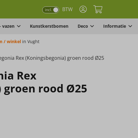
BTW
incl.
– vazen
Kunstkerstbomen
Deco
Informatie
 / winkel
in Vught
egonia Rex (Koningsbegonia) groen rood Ø25
nia Rex
) groen rood Ø25