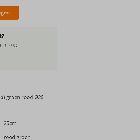
agen
t?
je graag.
ia) groen rood Ø25
25cm
rood groen