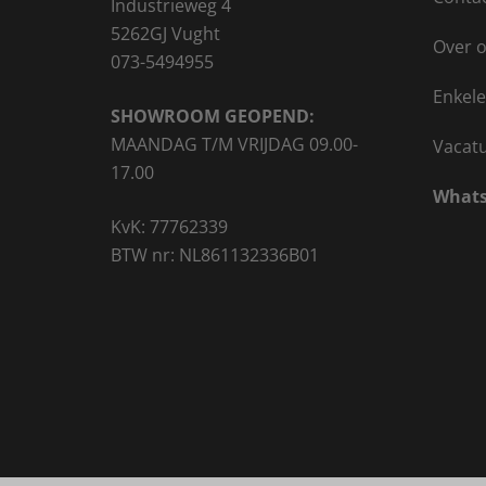
Industrieweg 4
5262GJ Vught
Over 
073-5494955
Enkele
SHOWROOM GEOPEND:
MAANDAG T/M VRIJDAG 09.00-
Vacat
17.00
Whats
KvK: 77762339
BTW nr: NL861132336B01