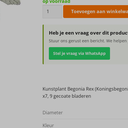
op voorraad
Kunstplant
Toevoegen aan winkelw
Begonia
Rex
(Koningsbegonia)
Heb je een vraag over dit produc
groen
Stuur ons gerust een bericht. We helpen 
rood
Ø25
Stel je vraag via WhatsApp
aantal
Kunstplant Begonia Rex (Koningsbegon
x7, 9 gecoate bladeren
Diameter
Kleur