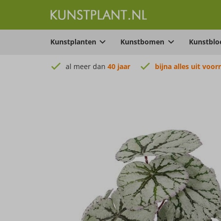
Kunstplanten
Kunstbomen
Kunstbl
al meer dan
40 jaar
bijna alles uit voor