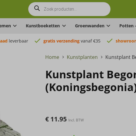
Producten
zoeken
oemen
Kunstboeketten
Groenwanden
Potten 
raad
leverbaar
gratis verzending
vanaf €35
showroom
Home
Kunstplanten
Kunstplant B
Kunstplant Bego
(Koningsbegonia
€
11.95
Incl. BTW