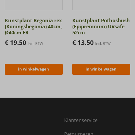
Kunstplant Begonia rex
Kunstplant Pothosbush
(Koningsbegonia) 40cm,
(Epipremnum) UVsafe
Ø40cm FR
52cm
€
19.50
€
13.50
Incl. BTW
Incl. BTW
in winkelwagen
in winkelwagen
Klantenservice
Retourneren