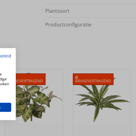
Plantsoort
Productconfiguratie
beleid
e
dige
BRANDVERTRAGEND
BRANDVERTRAGEND
ruiken
n