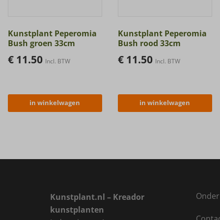
Kunstplant Peperomia
Kunstplant Peperomia
Bush groen 33cm
Bush rood 33cm
€
11.50
€
11.50
Incl. BTW
Incl. BTW
in winkelwagen
in winkelwagen
Onder
Kunstplant.nl – Kreador
kunstplanten
Conta