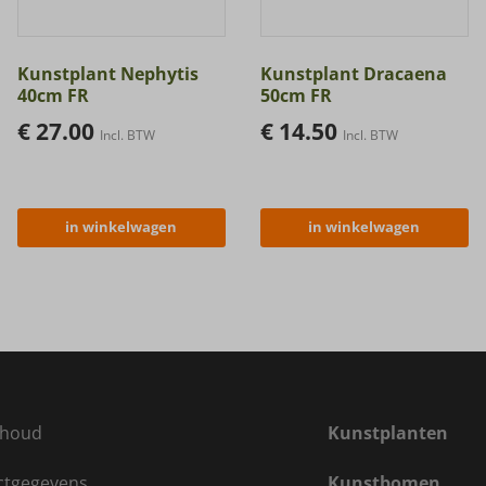
Kunstplant Nephytis
Kunstplant Dracaena
40cm FR
50cm FR
€
27.00
€
14.50
Incl. BTW
Incl. BTW
in winkelwagen
in winkelwagen
houd
Kunstplanten
ctgegevens
Kunstbomen