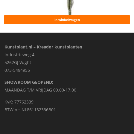
in winkelwagen
Kunstplant.nl – Kreador kunstplanten
Industrieweg 4
5262GJ Vught
073-5494955
SHOWROOM GEOPEND:
MAANDAG T/M VRIJDAG 09.00-17.00
KvK: 77762339
BTW nr: NL861132336B01