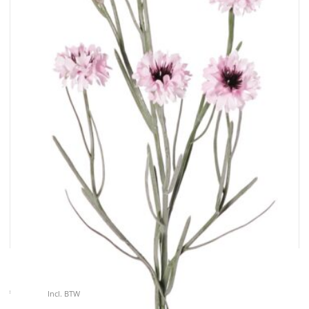
Kunstbloem Korenbloem (Centaurea cyanus) , 66cm
€
6.40
Incl. BTW