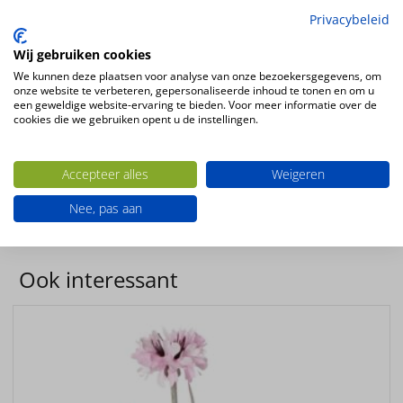
Privacybeleid
Bloesemtak donker roze 100cm
Wij gebruiken cookies
2 vertakkingen, 31 bloemen 11 sets blaadjes
We kunnen deze plaatsen voor analyse van onze bezoekersgegevens, om
onze website te verbeteren, gepersonaliseerde inhoud te tonen en om u
een geweldige website-ervaring te bieden. Voor meer informatie over de
Kleur
cookies die we gebruiken opent u de instellingen.
wit-roze
Bloemsoort
Accepteer alles
Weigeren
Bloesem
Productsoort
Nee, pas aan
kunstbloemen
Ook interessant