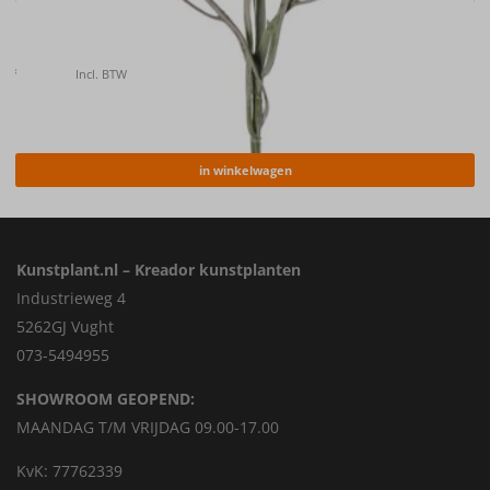
Kunstbloem Korenbloem (Centaurea cyanus) , 66cm
€
6.40
Incl. BTW
in winkelwagen
Kunstplant.nl – Kreador kunstplanten
Industrieweg 4
5262GJ Vught
073-5494955
SHOWROOM GEOPEND:
MAANDAG T/M VRIJDAG 09.00-17.00
KvK: 77762339