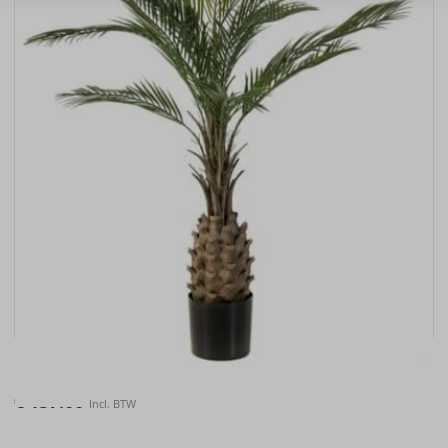
Kunstplant Palm UV 150cm
€
157.00
Incl. BTW