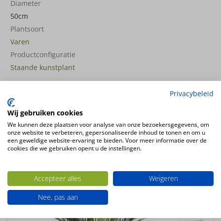
Diameter
50cm
Plantsoort
Varen
Productconfiguratie
Staande kunstplant
Privacybeleid
Ook interessant
Wij gebruiken cookies
We kunnen deze plaatsen voor analyse van onze bezoekersgegevens, om
UV-
BESTENDIG
onze website te verbeteren, gepersonaliseerde inhoud te tonen en om u
een geweldige website-ervaring te bieden. Voor meer informatie over de
cookies die we gebruiken opent u de instellingen.
Accepteer alles
Weigeren
Nee, pas aan