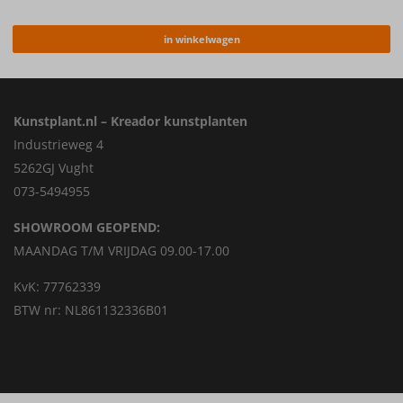
in winkelwagen
Kunstplant.nl – Kreador kunstplanten
Industrieweg 4
5262GJ Vught
073-5494955
SHOWROOM GEOPEND:
MAANDAG T/M VRIJDAG 09.00-17.00
KvK: 77762339
BTW nr: NL861132336B01