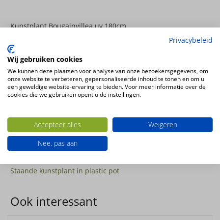
Kunstplant Bougainvillea uv 180cm
2 stammen, 2 lianen,
Privacybeleid
Hoogte
Wij gebruiken cookies
180cm
We kunnen deze plaatsen voor analyse van onze bezoekersgegevens, om
onze website te verbeteren, gepersonaliseerde inhoud te tonen en om u
Kleur
een geweldige website-ervaring te bieden. Voor meer informatie over de
cerise
cookies die we gebruiken opent u de instellingen.
Bloemsoort
Bougainvillea
Accepteer alles
Weigeren
Plantsoort
Nee, pas aan
Bougainvillea
Productconfiguratie
Staande kunstplant in plastic pot
Ook interessant