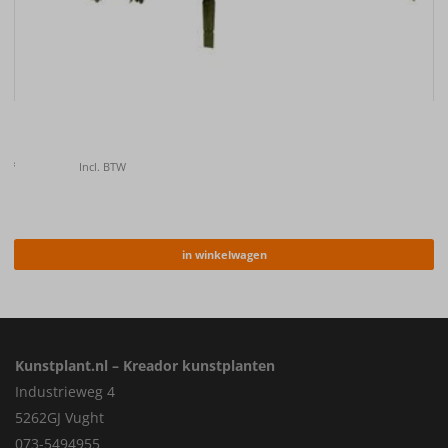
Kunstplant Geranium bush rood UV 38cm
€
12.25
Incl. BTW
in winkelwagen
Kunstplant.nl – Kreador kunstplanten
Industrieweg 4
5262GJ Vught
073-5494955