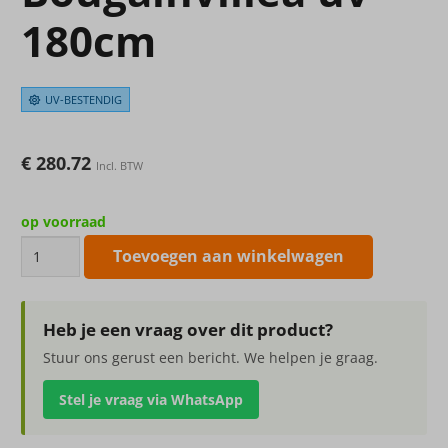
180cm
UV-BESTENDIG
€
280.72
Incl. BTW
op voorraad
Kunstplant
Toevoegen aan winkelwagen
Bougainvillea
uv
180cm
Heb je een vraag over dit product?
aantal
Stuur ons gerust een bericht. We helpen je graag.
Stel je vraag via WhatsApp