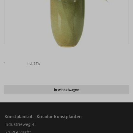
Kunstboeket XL soft tones
€
139.00
Incl. BTW
in winkelwagen
Kunstplant.nl – Kreador kunstplanten
Industrieweg 4
5262GJ Vught