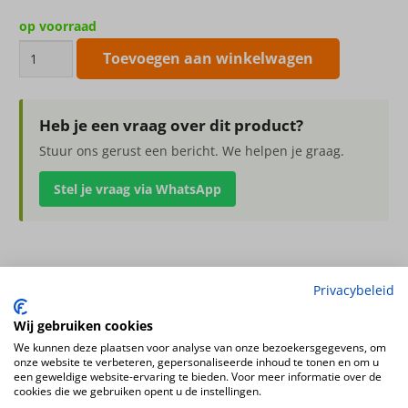
op voorraad
Kunstboeket
Toevoegen aan winkelwagen
XL
luxury
glam
Heb je een vraag over dit product?
105cm
Stuur ons gerust een bericht. We helpen je graag.
aantal
Stel je vraag via WhatsApp
Kunstboeket XL luxury glam 105cm
Privacybeleid
zonder vaas, boeketten kunnen afwijken van de afbeelding
Wij gebruiken cookies
Hoogte
We kunnen deze plaatsen voor analyse van onze bezoekersgegevens, om
105cm
onze website te verbeteren, gepersonaliseerde inhoud te tonen en om u
een geweldige website-ervaring te bieden. Voor meer informatie over de
cookies die we gebruiken opent u de instellingen.