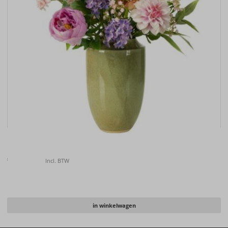
Kunstboeket XL soft tones
€
139.00
Incl. BTW
in winkelwagen