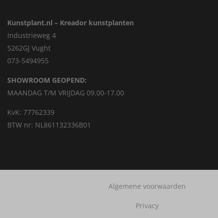
Kunstplant.nl – Kreador kunstplanten
Industrieweg 4
5262GJ Vught
073-5494955
SHOWROOM GEOPEND:
MAANDAG T/M VRIJDAG 09.00-17.00
KvK: 77762339
BTW nr: NL861132336B01
Algemene voorwaarden
Privacy