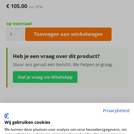
€
105.00
Incl. BTW
op voorraad
Kunstboeket
Toevoegen aan winkelwagen
XL
ultimate
bliss
Heb je een vraag over dit product?
80cm
Stuur ons gerust een bericht. We helpen je graag.
aantal
Stel je vraag via WhatsApp
Kunstboeket XL ultimate bliss 80cm
Privacybeleid
zonder vaas, boeketten kunnen afwijken van de afbeelding
Wij gebruiken cookies
Hoogte
We kunnen deze plaatsen voor analyse van onze bezoekersgegevens, om
80cm