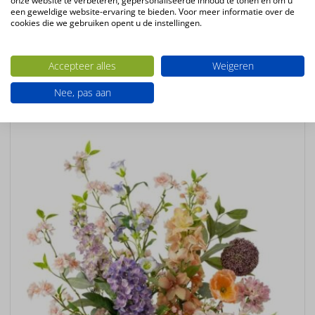
onze website te verbeteren, gepersonaliseerde inhoud te tonen en om u
een geweldige website-ervaring te bieden. Voor meer informatie over de
Productsoort
cookies die we gebruiken opent u de instellingen.
boeketten
Accepteer alles
Weigeren
Ook interessant
Nee, pas aan