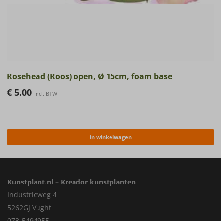
Rosehead (Roos) open, Ø 15cm, foam base
€
5.00
Incl. BTW
in winkelwagen
Kunstplant.nl – Kreador kunstplanten
Industrieweg 4
5262GJ Vught
073-5494955