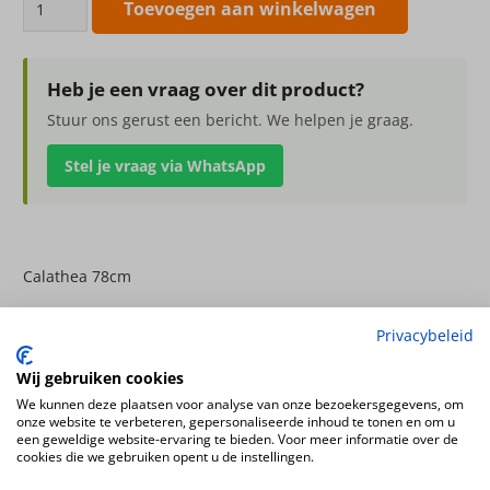
Toevoegen aan winkelwagen
78cm
aantal
Heb je een vraag over dit product?
Stuur ons gerust een bericht. We helpen je graag.
Stel je vraag via WhatsApp
Calathea 78cm
Productsoort
Privacybeleid
kunstplanten
Productconfiguratie
Wij gebruiken cookies
We kunnen deze plaatsen voor analyse van onze bezoekersgegevens, om
Staande kunstplant in plastic pot
onze website te verbeteren, gepersonaliseerde inhoud te tonen en om u
een geweldige website-ervaring te bieden. Voor meer informatie over de
cookies die we gebruiken opent u de instellingen.
Ook interessant