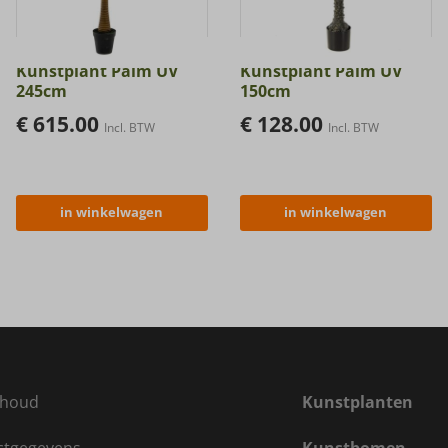
Kunstplant Palm UV
Kunstplant Palm UV
245cm
150cm
€
615.00
€
128.00
Incl. BTW
Incl. BTW
in winkelwagen
in winkelwagen
houd
Kunstplanten