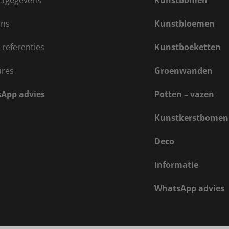
ctgegevens
Kunstbomen
ons
Kunstbloemen
 referenties
Kunstboeketten
ures
Groenwanden
App advies
Potten – vazen
Kunstkerstbomen
Deco
Informatie
WhatsApp advies