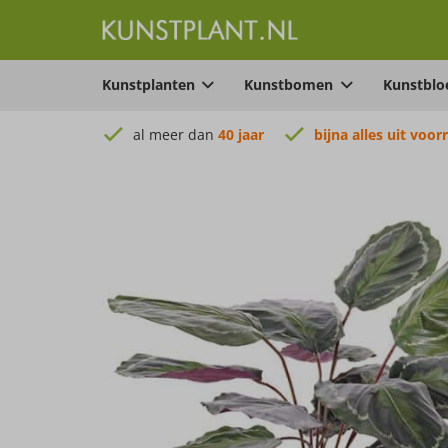
Kunstplanten
Kunstbomen
Kunstbl
al meer dan
40 jaar
bijna alles uit voor