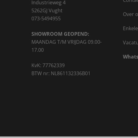
Conta
Industrieweg 4
5262GJ Vught
Over 
073-5494955
Enkele
SHOWROOM GEOPEND:
MAANDAG T/M VRIJDAG 09.00-
Vacat
17.00
Whats
KvK: 77762339
BTW nr: NL861132336B01