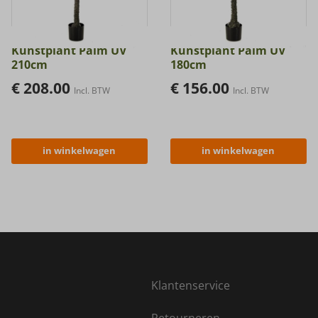
Kunstplant Palm UV
Kunstplant Palm UV
210cm
180cm
€
208.00
€
156.00
Incl. BTW
Incl. BTW
in winkelwagen
in winkelwagen
Klantenservice