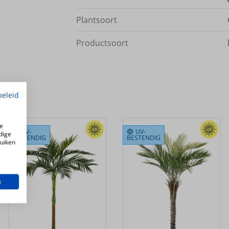
Plantsoort
Productsoort
beleid
e
UV-
UV-
dige
BESTENDIG
BESTENDIG
ruiken
n