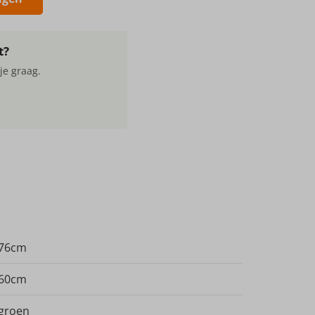
t?
je graag.
76cm
60cm
groen