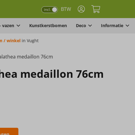
BTW
incl.
– vazen
Kunstkerstbomen
Deco
Informatie
 / winkel
in Vught
alathea medaillon 76cm
thea medaillon 76cm
agen