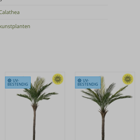
Calathea
kunstplanten
UV-
UV-
BESTENDIG
BESTENDIG