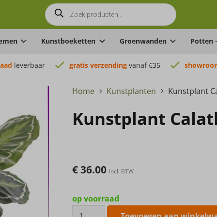
Producten
zoeken
oemen
Kunstboeketten
Groenwanden
Potten 
raad
leverbaar
gratis verzending
vanaf €35
showroom
Home
Kunstplanten
Kunstplant C
Kunstplant Cala
€
36.00
Incl. BTW
op voorraad
Kunstplant
Toevoegen aan winkelw