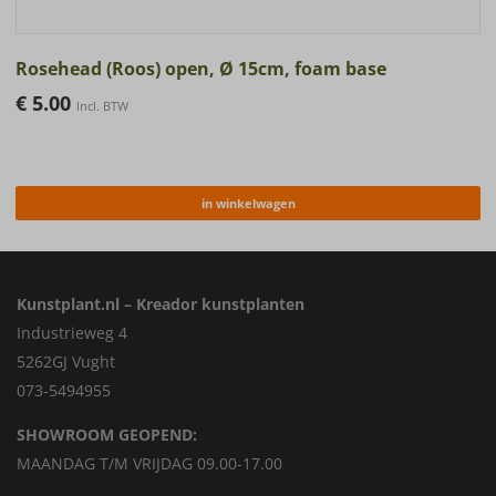
Rosehead (Roos) open, Ø 15cm, foam base
€
5.00
Incl. BTW
in winkelwagen
Kunstplant.nl – Kreador kunstplanten
Industrieweg 4
5262GJ Vught
073-5494955
SHOWROOM GEOPEND:
MAANDAG T/M VRIJDAG 09.00-17.00