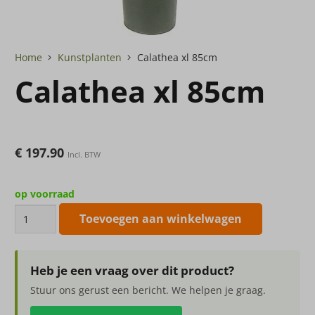
Home
Kunstplanten
Calathea xl 85cm
Calathea xl 85cm
€
197.90
Incl. BTW
op voorraad
Calathea
Toevoegen aan winkelwagen
xl
85cm
aantal
Heb je een vraag over dit product?
Stuur ons gerust een bericht. We helpen je graag.