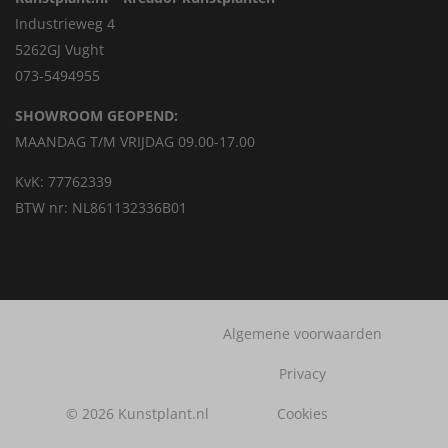
Industrieweg 4
5262GJ Vught
073-5494955
SHOWROOM GEOPEND:
MAANDAG T/M VRIJDAG 09.00-17.00
KvK: 77762339
BTW nr: NL861132336B01
Algemene voorwaarden
Privacy
© 2026 Kunstplant.nl
Cookies