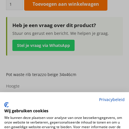
Pot
Toevoegen aan winkelwagen
waste
rib
terazzo
Heb je een vraag over dit product?
beige
Stuur ons gerust een bericht. We helpen je graag.
34x46cm
Stel je vraag via WhatsApp
aantal
Pot waste rib terazzo beige 34x46cm
Hoogte
46cm
Privacybeleid
Diameter
34cm
Wij gebruiken cookies
Kleur
We kunnen deze plaatsen voor analyse van onze bezoekersgegevens, om
onze website te verbeteren, gepersonaliseerde inhoud te tonen en om u
beige
een geweldige website-ervaring te bieden. Voor meer informatie over de