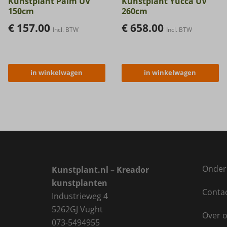
Kunstplant Palm UV
Kunstplant Yucca UV
150cm
260cm
€
157.00
€
658.00
Incl. BTW
Incl. BTW
in winkelwagen
in winkelwagen
Onder
Kunstplant.nl – Kreador
kunstplanten
Conta
Industrieweg 4
5262GJ Vught
Over 
073-5494955