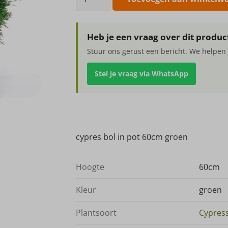
bol
in
pot
Heb je een vraag over dit produc
60cm
Stuur ons gerust een bericht. We helpen 
groen
aantal
Stel je vraag via WhatsApp
cypres bol in pot 60cm groen
Hoogte
60cm
Kleur
groen
Plantsoort
Cypress