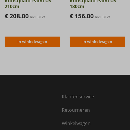
Kunstplant Palm UV
Kunstplant Palm UV
210cm
180cm
€
208.00
€
156.00
Incl. BTW
Incl. BTW
in winkelwagen
in winkelwagen
Klantenservice
Retourneren
Winkelwagen