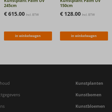
Kunstplant Palm UV
Kunstplant Palm UV
245cm
150cm
€
615.00
€
128.00
Incl. BTW
Incl. BTW
in winkelwagen
in winkelwagen
houd
Kunstplanten
ctgegevens
Kunstbomen
ons
Kunstbloemen