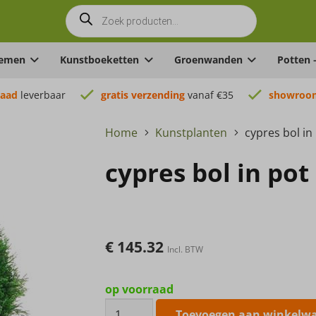
Producten
zoeken
oemen
Kunstboeketten
Groenwanden
Potten 
raad
leverbaar
gratis verzending
vanaf €35
showroom
Home
Kunstplanten
cypres bol i
cypres bol in po
€
145.32
Incl. BTW
op voorraad
cypres
Toevoegen aan winkelw