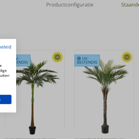
Productconfiguratie
Staande
beleid
UV-
UV-
BESTENDIG
BESTENDIG
e
dige
ruiken
n