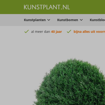
Kunstplanten
Kunstbomen
Kunstbl
al meer dan
40 jaar
bijna alles uit voor