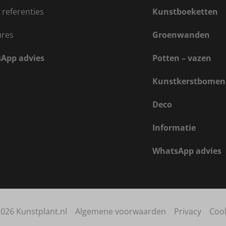
 referenties
Kunstboeketten
ures
Groenwanden
App advies
Potten – vazen
Kunstkerstbomen
Deco
Informatie
WhatsApp advies
026 Kunstplant.nl
Algemene voorwaarden
Privacy
Coo