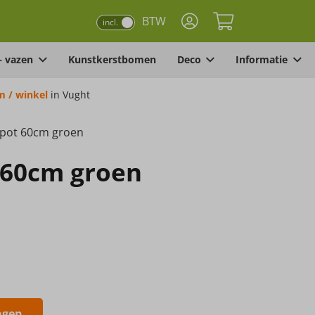
BTW
incl.
– vazen
Kunstkerstbomen
Deco
Informatie
 / winkel
in Vught
n pot 60cm groen
t 60cm groen
agen