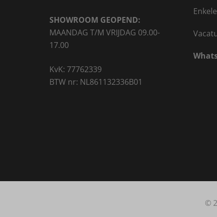
Enkele
SHOWROOM GEOPEND:
MAANDAG T/M VRIJDAG 09.00-
Vacat
17.00
Whats
KvK: 77762339
BTW nr: NL861132336B01
© 2