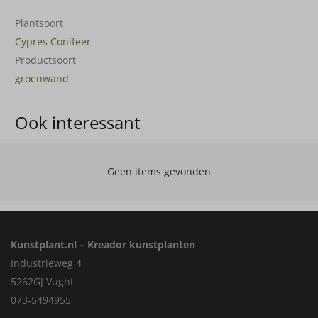
Plantsoort
Cypres Conifeer
Productsoort
groenwand
Ook interessant
Geen items gevonden
Kunstplant.nl – Kreador kunstplanten
Industrieweg 4
5262GJ Vught
073-5494955