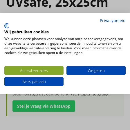
UVsafe, 25x25cm
UV-BESTENDIG
Privacybeleid
Wij gebruiken cookies
€
15.00
Incl. BTW
We kunnen deze plaatsen voor analyse van onze bezoekersgegevens, om
onze website te verbeteren, gepersonaliseerde inhoud te tonen en om u
een geweldige website-ervaring te bieden. Voor meer informatie over de
cookies die we gebruiken opent u de instellingen.
op voorraad
Cypress
Toevoegen aan winkelwagen
haagelement
Accepteer alles
Weigeren
UVsafe,
Nee, pas aan
25x25cm
Heb je een vraag over dit product?
aantal
Stuur ons gerust een bericht. We helpen je graag.
Stel je vraag via WhatsApp