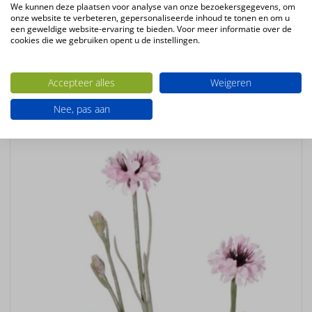
We kunnen deze plaatsen voor analyse van onze bezoekersgegevens, om
Kleur
onze website te verbeteren, gepersonaliseerde inhoud te tonen en om u
een geweldige website-ervaring te bieden. Voor meer informatie over de
roze
cookies die we gebruiken opent u de instellingen.
Bloemsoort
Delphinium
Accepteer alles
Weigeren
Ook interessant
Nee, pas aan