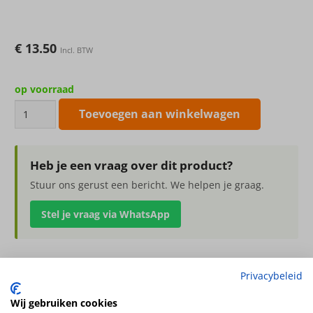
€
13.50
Incl. BTW
op voorraad
kunstbloem
Toevoegen aan winkelwagen
Delphinium
(Ridderspoor)
91cm
Heb je een vraag over dit product?
aantal
Stuur ons gerust een bericht. We helpen je graag.
Stel je vraag via WhatsApp
Privacybeleid
kunstbloem Delphinium (Ridderspoor) 91cm
18 bloem, 7 plastic knop, 3 blad
Wij gebruiken cookies