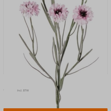
Kunstbloem Korenbloem (Centaurea cyanus) , 66cm
€
6.50
Incl. BTW