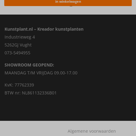
in winkelwagen
Kunstplant.nl – Kreador kunstplanten
Industrieweg 4
5262GJ Vught
073-5494955
SHOWROOM GEOPEND:
MAANDAG T/M VRIJDAG 09.00-17.00
KvK: 77762339
BTW nr: NL861132336B01
Algemene voorwaarden