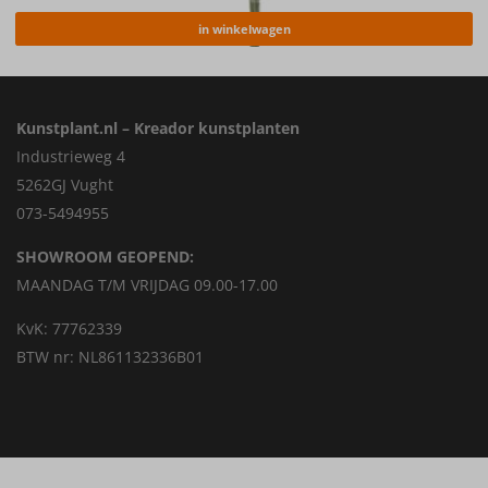
in winkelwagen
Kunstplant.nl – Kreador kunstplanten
Industrieweg 4
5262GJ Vught
073-5494955
SHOWROOM GEOPEND:
MAANDAG T/M VRIJDAG 09.00-17.00
KvK: 77762339
BTW nr: NL861132336B01