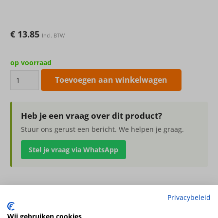
€
13.85
Incl. BTW
op voorraad
kunstbloem
Toevoegen aan winkelwagen
Delphinium
(Ridderspoor)
96cm
Heb je een vraag over dit product?
aantal
Stuur ons gerust een bericht. We helpen je graag.
Stel je vraag via WhatsApp
Privacybeleid
kunstbloem Delphinium (Ridderspoor) 96cm
2x vertakt, met 12 bloemen (4L/4M/4Sm), 7 knopjes (3cm) &
Wij gebruiken cookies