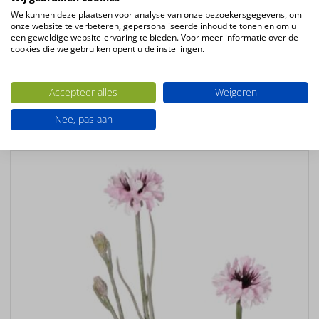
7 blad
We kunnen deze plaatsen voor analyse van onze bezoekersgegevens, om
onze website te verbeteren, gepersonaliseerde inhoud te tonen en om u
Kleur
een geweldige website-ervaring te bieden. Voor meer informatie over de
wit – creme
cookies die we gebruiken opent u de instellingen.
Bloemsoort
Delphinium
Accepteer alles
Weigeren
Nee, pas aan
Ook interessant