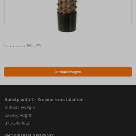
Kunstplant Palm UV 150cm
€
157.00
Incl. BTW
in winkelwagen
Kunstplant.nl – Kreador kunstplanten
Industrieweg 4
5262GJ Vught
073-5494955
SHOWROOM GEOPEND: