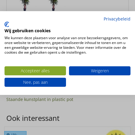
150cm
180cm
Privacybeleid
Wij gebruiken cookies
Kunstplant Deluxe Longifolia Liana 210cm
We kunnen deze plaatsen voor analyse van onze bezoekersgegevens, om
onze website te verbeteren, gepersonaliseerde inhoud te tonen en om u
Hoogte
een geweldige website-ervaring te bieden. Voor meer informatie over de
210cm
cookies die we gebruiken opent u de instellingen.
Plantsoort
ficus
Accepteer alles
Weigeren
Productsoort
Nee, pas aan
kunstplanten
Productconfiguratie
Staande kunstplant in plastic pot
Ook interessant
UV-