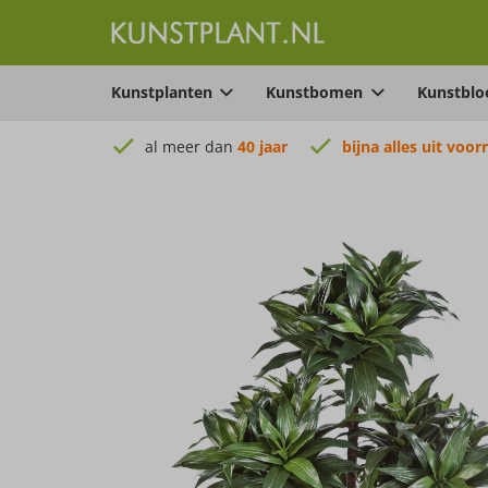
Kunstplanten
Kunstbomen
Kunstbl
al meer dan
40 jaar
bijna alles uit voor