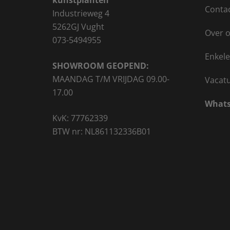
kunstplanten
Conta
Industrieweg 4
5262GJ Vught
Over 
073-5494955
Enkele
SHOWROOM GEOPEND:
MAANDAG T/M VRIJDAG 09.00-
Vacat
17.00
Whats
KvK: 77762339
BTW nr: NL861132336B01