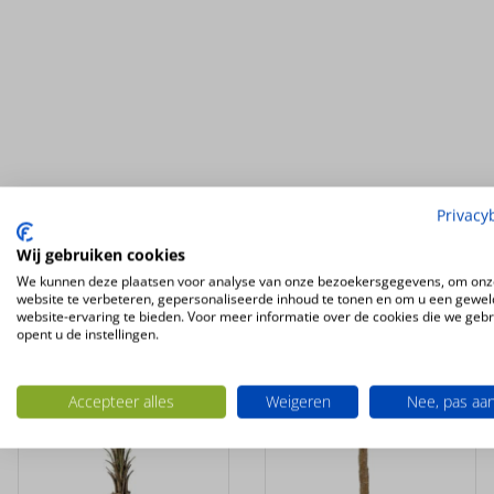
Privacy
Ook interessant
Wij gebruiken cookies
We kunnen deze plaatsen voor analyse van onze bezoekersgegevens, om onz
website te verbeteren, gepersonaliseerde inhoud te tonen en om u een gewel
UV-
UV-
website-ervaring te bieden. Voor meer informatie over de cookies die we geb
BESTENDIG
BESTENDIG
opent u de instellingen.
Accepteer alles
Weigeren
Nee, pas aa