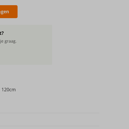
agen
t?
je graag.
a 120cm