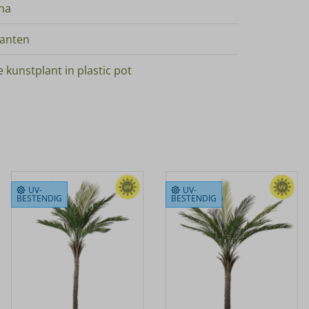
na
lanten
 kunstplant in plastic pot
UV-
UV-
BESTENDIG
BESTENDIG