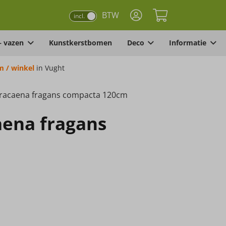
BTW
incl.
– vazen
Kunstkerstbomen
Deco
Informatie
 / winkel
in Vught
Dracaena fragans compacta 120cm
aena fragans