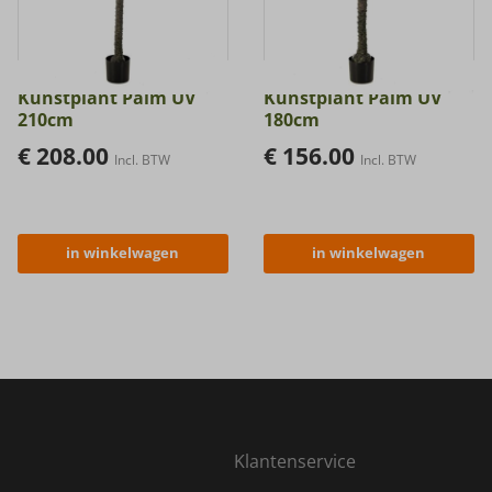
Kunstplant Palm UV
Kunstplant Palm UV
210cm
180cm
€
208.00
€
156.00
Incl. BTW
Incl. BTW
in winkelwagen
in winkelwagen
Klantenservice