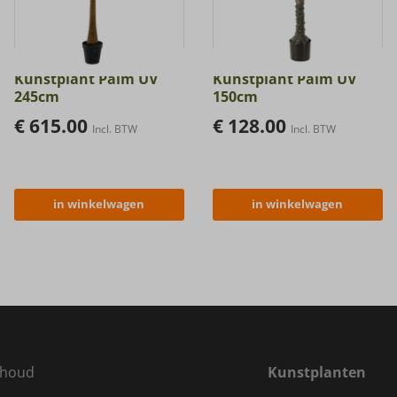
Kunstplant Palm UV
Kunstplant Palm UV
245cm
150cm
€
615.00
€
128.00
Incl. BTW
Incl. BTW
in winkelwagen
in winkelwagen
houd
Kunstplanten