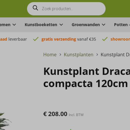
Producten
zoeken
oemen
Kunstboeketten
Groenwanden
Potten 
raad
leverbaar
gratis verzending
vanaf €35
showroom
Home
Kunstplanten
Kunstplant 
Kunstplant Drac
compacta 120cm
€
208.00
Incl. BTW