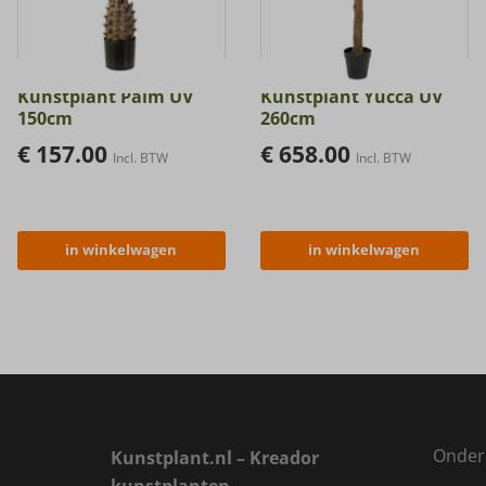
Kunstplant Palm UV
Kunstplant Yucca UV
150cm
260cm
€
157.00
€
658.00
Incl. BTW
Incl. BTW
in winkelwagen
in winkelwagen
Onder
Kunstplant.nl – Kreador