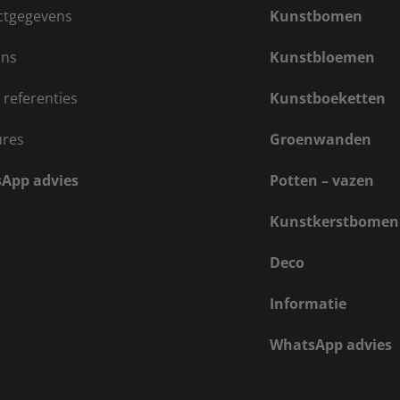
ctgegevens
Kunstbomen
ons
Kunstbloemen
 referenties
Kunstboeketten
ures
Groenwanden
App advies
Potten – vazen
Kunstkerstbomen
Deco
Informatie
WhatsApp advies