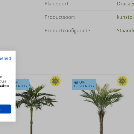
Plantsoort
Dracae
Productsoort
kunstp
Productconfiguratie
Staande
beleid
e
dige
UV-
UV-
ruiken
BESTENDIG
BESTENDIG
n