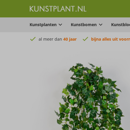
Kunstplanten
Kunstbomen
Kunstbl
al meer dan
40 jaar
bijna alles uit voor