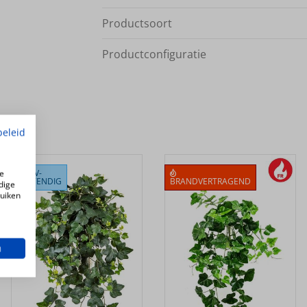
Productsoort
Productconfiguratie
beleid
UV-
e
BESTENDIG
BRANDVERTRAGEND
dige
ruiken
n