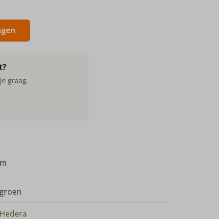
agen
t?
je graag.
cm
groen
Hedera