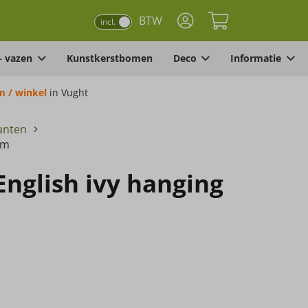
BTW
incl.
– vazen
Kunstkerstbomen
Deco
Informatie
 / winkel
in Vught
anten
cm
nglish ivy hanging