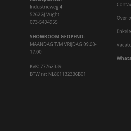
Conta
Industrieweg 4
5262GJ Vught
Over 
073-5494955
Enkele
SHOWROOM GEOPEND:
MAANDAG T/M VRIJDAG 09.00-
Vacat
17.00
Whats
KvK: 77762339
BTW nr: NL861132336B01