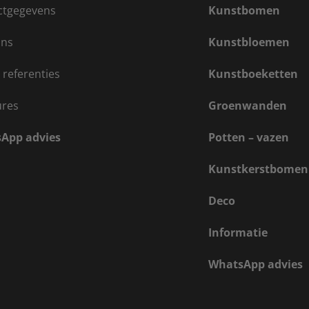
ctgegevens
Kunstbomen
ons
Kunstbloemen
 referenties
Kunstboeketten
ures
Groenwanden
App advies
Potten – vazen
Kunstkerstbomen
Deco
Informatie
WhatsApp advies