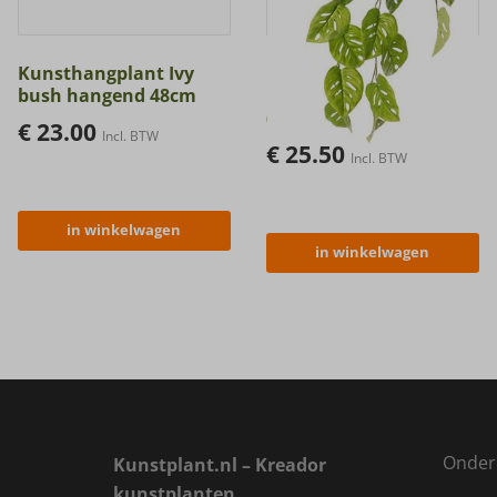
Kunsthangplant Ivy
Kunsthangplant
bush hangend 48cm
Monstera ‘Monkey leaf’
(Gatenplant) 71cm
€
23.00
Incl. BTW
€
25.50
Incl. BTW
in winkelwagen
in winkelwagen
Onder
Kunstplant.nl – Kreador
kunstplanten