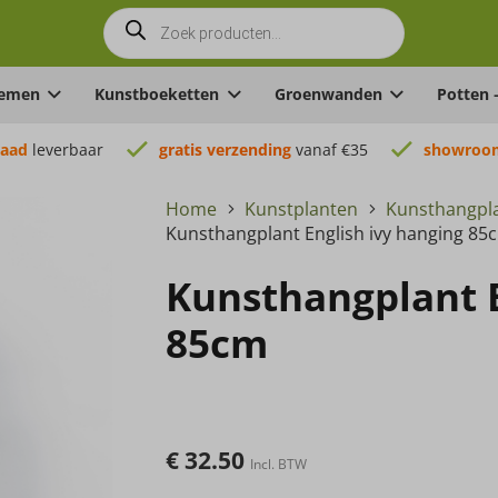
Producten
zoeken
oemen
Kunstboeketten
Groenwanden
Potten 
raad
leverbaar
gratis verzending
vanaf €35
showroom
Home
Kunstplanten
Kunsthangpl
Kunsthangplant English ivy hanging 85
Kunsthangplant E
85cm
€
32.50
Incl. BTW