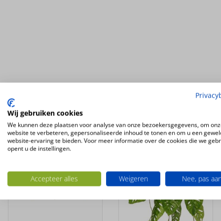
Ook interessant
Privacy
Wij gebruiken cookies
UV-
We kunnen deze plaatsen voor analyse van onze bezoekersgegevens, om onz
BESTENDIG
BRANDVERTRAGEND
website te verbeteren, gepersonaliseerde inhoud te tonen en om u een gewel
website-ervaring te bieden. Voor meer informatie over de cookies die we geb
opent u de instellingen.
Accepteer alles
Weigeren
Nee, pas aa