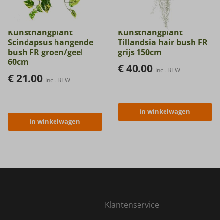
Kunsthangplant
Kunsthangplant
Scindapsus hangende
Tillandsia hair bush FR
bush FR groen/geel
grijs 150cm
60cm
€
40.00
Incl. BTW
€
21.00
Incl. BTW
in winkelwagen
in winkelwagen
Klantenservice