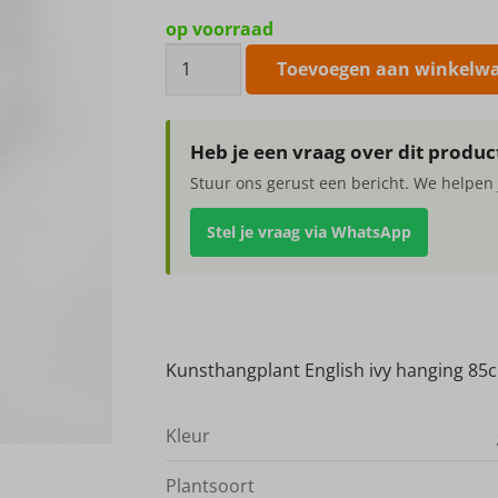
op voorraad
Kunsthangplant
Toevoegen aan winkelw
English
ivy
hanging
Heb je een vraag over dit produc
85cm
Stuur ons gerust een bericht. We helpen 
aantal
Stel je vraag via WhatsApp
Kunsthangplant English ivy hanging 85
Kleur
Plantsoort