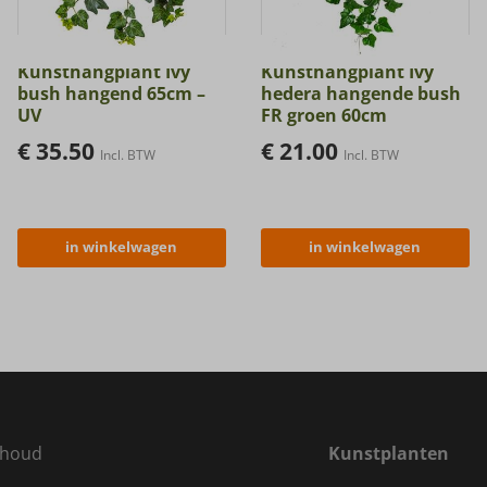
Kunsthangplant Ivy
Kunsthangplant Ivy
bush hangend 65cm –
hedera hangende bush
UV
FR groen 60cm
€
35.50
€
21.00
Incl. BTW
Incl. BTW
in winkelwagen
in winkelwagen
houd
Kunstplanten