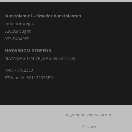
Kunstplant.nl – Kreador kunstplanten
Industrieweg 4
5262GJ Vught
073-5494955
SHOWROOM GEOPEND:
MAANDAG T/M VRIJDAG 09.00-17.00
KvK: 77762339
BTW nr: NL861132336B01
Algemene voorwaarden
Privacy