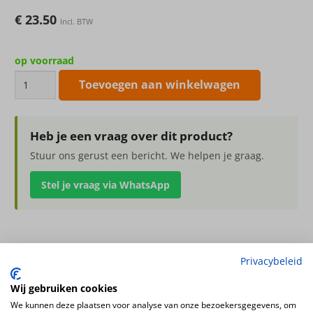
€
23.50
Incl. BTW
op voorraad
Fiberstone
Toevoegen aan winkelwagen
mat
zwart
dorant
Heb je een vraag over dit product?
xs
Stuur ons gerust een bericht. We helpen je graag.
32x13cm
Stel je vraag via WhatsApp
aantal
Fiberstone mat zwart dorant xs 32x13cm
Privacybeleid
Hoogte
Wij gebruiken cookies
13cm
We kunnen deze plaatsen voor analyse van onze bezoekersgegevens, om