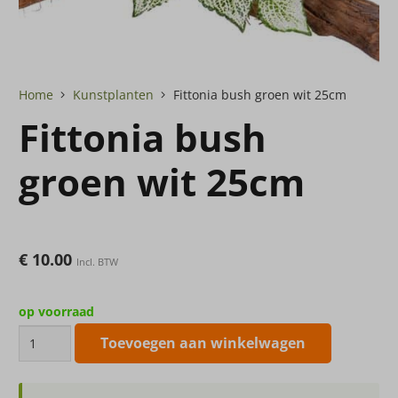
Home
Kunstplanten
Fittonia bush groen wit 25cm
Fittonia bush
groen wit 25cm
€
10.00
Incl. BTW
op voorraad
Fittonia
Toevoegen aan winkelwagen
bush
groen