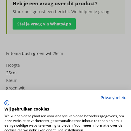
wit
Heb je een vraag over dit product?
25cm
Stuur ons gerust een bericht. We helpen je graag.
aantal
Stel je vraag via WhatsApp
Fittonia bush groen wit 25cm
Hoogte
25cm
Kleur
groen wit
Plantsoort
Privacybeleid
Fittonia
Wij gebruiken cookies
Productconfiguratie
We kunnen deze plaatsen voor analyse van onze bezoekersgegevens, om
Staande kunstplant
onze website te verbeteren, gepersonaliseerde inhoud te tonen en om u
een geweldige website-ervaring te bieden. Voor meer informatie over de
cookies die we gebruiken opent u de instellingen.