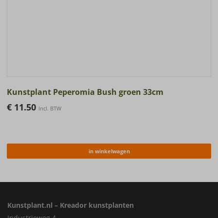
Kunstplant Peperomia Bush groen 33cm
€
11.50
Incl. BTW
in winkelwagen
Kunstplant.nl – Kreador kunstplanten
Industrieweg 4