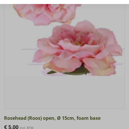
Rosehead (Roos) open, Ø 15cm, foam base
€
5.00
Incl. BTW