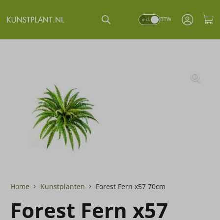
BTW
incl.
bijna alles uit voorraad
showroom / winkel
gratis verzending
al meer dan
40 jaar
vanaf €35
in Vught
leverbaar
Home
Kunstplanten
Forest Fern x57 70cm
Forest Fern x57