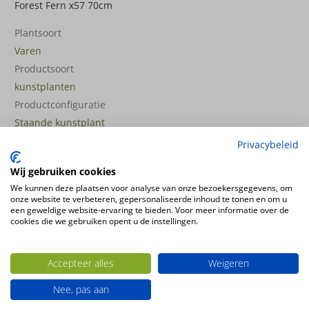
Forest Fern x57 70cm
Plantsoort
Varen
Productsoort
kunstplanten
Productconfiguratie
Staande kunstplant
Privacybeleid
Ook interessant
Wij gebruiken cookies
We kunnen deze plaatsen voor analyse van onze bezoekersgegevens, om
onze website te verbeteren, gepersonaliseerde inhoud te tonen en om u
een geweldige website-ervaring te bieden. Voor meer informatie over de
cookies die we gebruiken opent u de instellingen.
Accepteer alles
Weigeren
Nee, pas aan