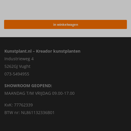
in winkelwagen
Kunstplant.nl – Kreador kunstplanten
Industrieweg 4
5262GJ Vught
073-5494955
SHOWROOM GEOPEND:
MAANDAG T/M VRIJDAG 09.00-17.00
KvK: 77762339
BTW nr: NL861132336B01