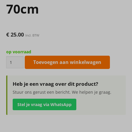
70cm
€
25.00
Incl. BTW
op voorraad
Forest
Toevoegen aan winkelwagen
Fern
x57
70cm
Heb je een vraag over dit product?
aantal
Stuur ons gerust een bericht. We helpen je graag.
Stel je vraag via WhatsApp