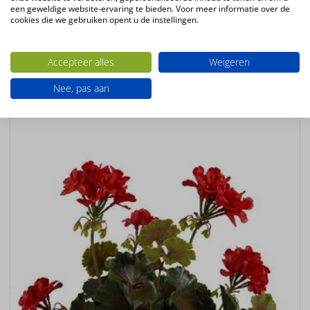
een geweldige website-ervaring te bieden. Voor meer informatie over de
Staande kunstplant
cookies die we gebruiken opent u de instellingen.
Ook interessant
Accepteer alles
Weigeren
Nee, pas aan
UV-
BESTENDIG