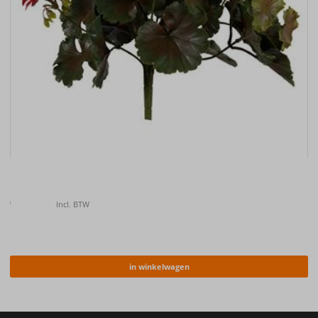
Kunstplant Geranium bush rood UV 38cm
€
12.50
Incl. BTW
in winkelwagen