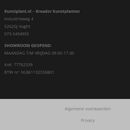
Kunstplant.nl – Kreador kunstplanten
Industrieweg 4
5262GJ Vught
073-5494955
SHOWROOM GEOPEND:
MAANDAG T/M VRIJDAG 09.00-17.00
KvK: 77762339
BTW nr: NL861132336B01
Algemene voorwaarden
Privacy