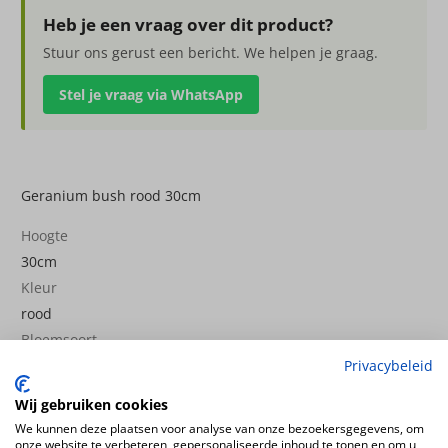
30cm
Heb je een vraag over dit product?
aantal
Stuur ons gerust een bericht. We helpen je graag.
Stel je vraag via WhatsApp
Geranium bush rood 30cm
Hoogte
30cm
Kleur
rood
Bloemsoort
Geranium
Privacybeleid
Productsoort
Wij gebruiken cookies
kunstplanten
We kunnen deze plaatsen voor analyse van onze bezoekersgegevens, om
Productconfiguratie
onze website te verbeteren, gepersonaliseerde inhoud te tonen en om u