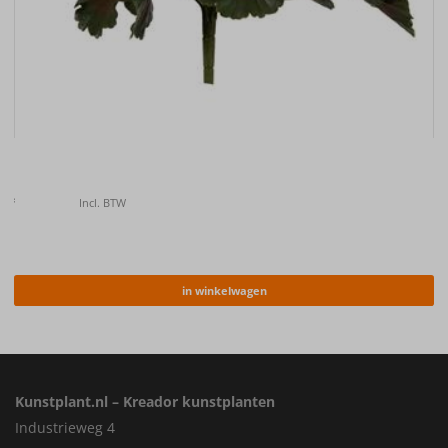
Kunstplant Geranium bush rood UV 38cm
€
12.50
Incl. BTW
in winkelwagen
Kunstplant.nl – Kreador kunstplanten
Industrieweg 4