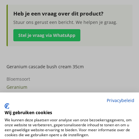
bush
cream
Heb je een vraag over dit product?
35cm
Stuur ons gerust een bericht. We helpen je graag.
aantal
Stel je vraag via WhatsApp
Geranium cascade bush cream 35cm
Bloemsoort
Geranium
Productsoort
Privacybeleid
kunstplanten
Productconfiguratie
Wij gebruiken cookies
Staande kunstplant
We kunnen deze plaatsen voor analyse van onze bezoekersgegevens, om
onze website te verbeteren, gepersonaliseerde inhoud te tonen en om u
een geweldige website-ervaring te bieden. Voor meer informatie over de
cookies die we gebruiken opent u de instellingen.
Ook interessant