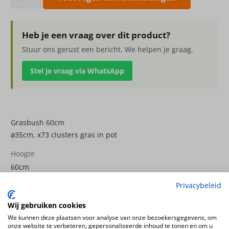
60cm
aantal
Heb je een vraag over dit product?
Stuur ons gerust een bericht. We helpen je graag.
Stel je vraag via WhatsApp
Grasbush 60cm
ø35cm, x73 clusters gras in pot
Hoogte
60cm
Kleur
Privacybeleid
groen
Wij gebruiken cookies
Plantsoort
We kunnen deze plaatsen voor analyse van onze bezoekersgegevens, om
Grassen
onze website te verbeteren, gepersonaliseerde inhoud te tonen en om u