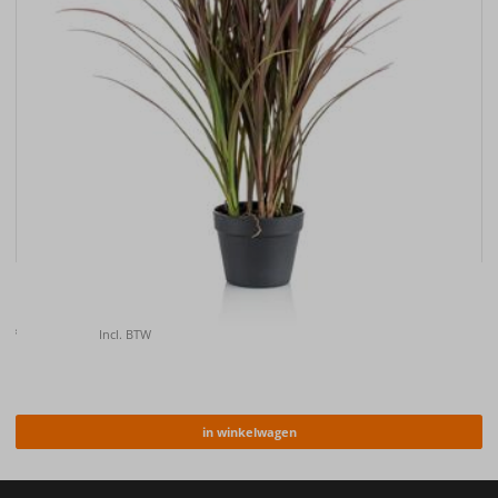
Kunstplant Grass bush plastic outdoor UV 90cm
€
119.00
Incl. BTW
in winkelwagen