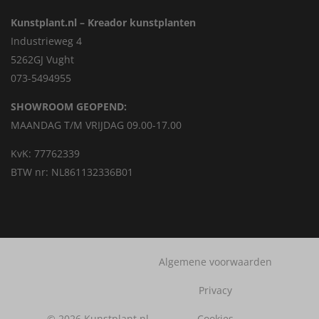
Kunstplant.nl – Kreador kunstplanten
Industrieweg 4
5262GJ Vught
073-5494955
SHOWROOM GEOPEND:
MAANDAG T/M VRIJDAG 09.00-17.00
KvK: 77762339
BTW nr: NL861132336B01
Algemene voorwaarden
Privacy
© 2026 Kunstplant.nl
Cookies