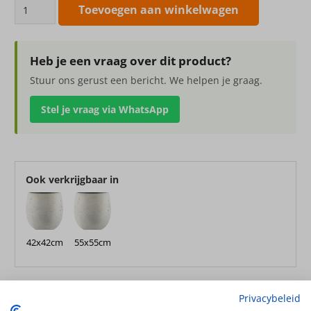
Pot
Toevoegen aan winkelwagen
Balloon
Antique
White-
Heb je een vraag over dit product?
concrete
Stuur ons gerust een bericht. We helpen je graag.
30x30cm
Stel je vraag via WhatsApp
aantal
Ook verkrijgbaar in
42x42cm
55x55cm
Pot Balloon Antique White-concrete 30x30cm
Privacybeleid