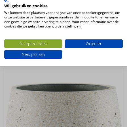
Hoogte
Wij gebruiken cookies
30cm
We kunnen deze plaatsen voor analyse van onze bezoekersgegevens, om
onze website te verbeteren, gepersonaliseerde inhoud te tonen en om u
Diameter
een geweldige website-ervaring te bieden. Voor meer informatie over de
cookies die we gebruiken opent u de instellingen.
30cm
Kleur
wit – creme
Accepteer alles
Weigeren
Nee, pas aan
Ook interessant