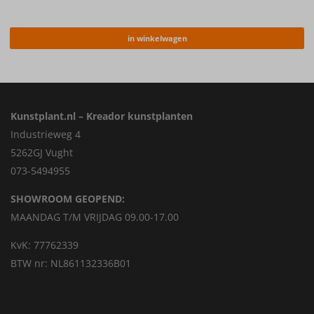
in winkelwagen
Kunstplant.nl – Kreador kunstplanten
Industrieweg 4
5262GJ Vught
073-5494955
SHOWROOM GEOPEND:
MAANDAG T/M VRIJDAG 09.00-17.00
KvK: 77762339
BTW nr: NL861132336B01