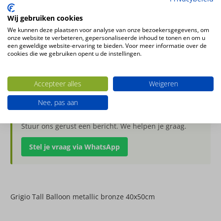
€
156.33
Incl. BTW
Wij gebruiken cookies
We kunnen deze plaatsen voor analyse van onze bezoekersgegevens, om
onze website te verbeteren, gepersonaliseerde inhoud te tonen en om u
1 op voorraad
een geweldige website-ervaring te bieden. Voor meer informatie over de
1 op voorraad
cookies die we gebruiken opent u de instellingen.
Toevoegen aan winkelwagen
Pot
Accepteer alles
Weigeren
Tall
Nee, pas aan
Balloon
Heb je een vraag over dit product?
metallic
Stuur ons gerust een bericht. We helpen je graag.
bronze
40x50cm
Stel je vraag via WhatsApp
aantal
Grigio Tall Balloon metallic bronze 40x50cm