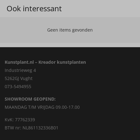
Ook interessant
Geen items gevonden
Kunstplant.nl – Kreador kunstplanten
Industrieweg 4
5262GJ Vught
073-5494955
SHOWROOM GEOPEND:
MAANDAG T/M VRIJDAG 09.00-17.00
KvK: 77762339
BTW nr: NL861132336B01