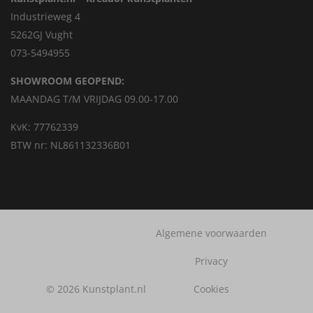
Industrieweg 4
5262GJ Vught
073-5494955
SHOWROOM GEOPEND:
MAANDAG T/M VRIJDAG 09.00-17.00
KvK: 77762339
BTW nr: NL861132336B01
Algemene voorwaarden
Privacy
© 2026 Kunstplant.nl
Cookies