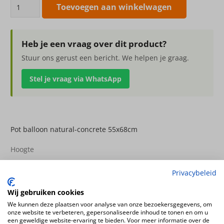
Pot
Toevoegen aan winkelwagen
balloon
natural-
concrete
Heb je een vraag over dit product?
55x68cm
Stuur ons gerust een bericht. We helpen je graag.
aantal
Stel je vraag via WhatsApp
Pot balloon natural-concrete 55x68cm
Hoogte
68cm
Privacybeleid
Diameter
55cm
Wij gebruiken cookies
Kleur
We kunnen deze plaatsen voor analyse van onze bezoekersgegevens, om
onze website te verbeteren, gepersonaliseerde inhoud te tonen en om u
grijs
een geweldige website-ervaring te bieden. Voor meer informatie over de