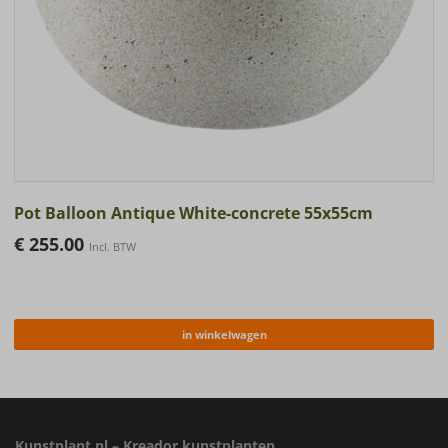
Pot Balloon Antique White-concrete 55x55cm
€
255.00
Incl. BTW
in winkelwagen
Kunstplant.nl – Kreador kunstplanten