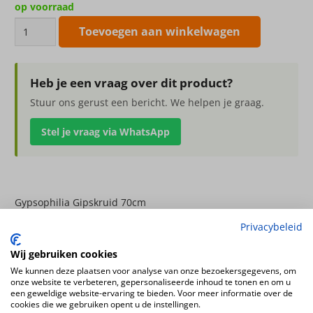
op voorraad
Gypsophilia
Toevoegen aan winkelwagen
Gipskruid
70cm
aantal
Heb je een vraag over dit product?
Stuur ons gerust een bericht. We helpen je graag.
Stel je vraag via WhatsApp
Gypsophilia Gipskruid 70cm
Privacybeleid
Kleur
wit – creme
Wij gebruiken cookies
Bloemsoort
We kunnen deze plaatsen voor analyse van onze bezoekersgegevens, om
onze website te verbeteren, gepersonaliseerde inhoud te tonen en om u
Gipskruid
een geweldige website-ervaring te bieden. Voor meer informatie over de
cookies die we gebruiken opent u de instellingen.