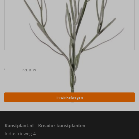
Kunstbloem Korenbloem (Centaurea cyanus) , 66cm
€
6.50
Incl. BTW
in winkelwagen
Kunstplant.nl – Kreador kunstplanten
Industrieweg 4