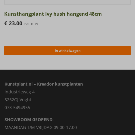
Kunsthangplant Ivy bush hangend 48cm
€
23.00
Incl. BTW
in winkelwagen
Kunstplant.nl – Kreador kunstplanten
Industrieweg 4
5262GJ Vught
073-5494955
SHOWROOM GEOPEND:
MAANDAG T/M VRIJDAG 09.00-17.00