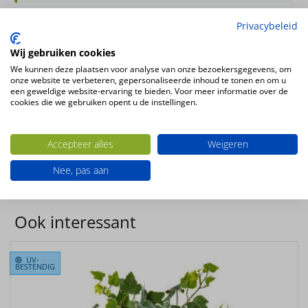
Privacybeleid
Kunsthangplant Hedera Gala 75cm UV
Wij gebruiken cookies
met 323 bladeren
We kunnen deze plaatsen voor analyse van onze bezoekersgegevens, om
onze website te verbeteren, gepersonaliseerde inhoud te tonen en om u
Plantsoort
een geweldige website-ervaring te bieden. Voor meer informatie over de
cookies die we gebruiken opent u de instellingen.
Hedera
Productsoort
kunstplanten
Accepteer alles
Weigeren
Productconfiguratie
Nee, pas aan
Hangende kunstplant
Ook interessant
UV-
BESTENDIG