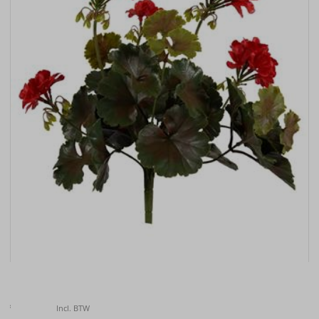
Kunstplant Geranium bush rood UV 38cm
€
12.25
Incl. BTW