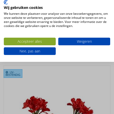
Hortensia
Wij gebruiken cookies
Plantsoort
We kunnen deze plaatsen voor analyse van onze bezoekersgegevens, om
Hortensia
onze website te verbeteren, gepersonaliseerde inhoud te tonen en om u
een geweldige website-ervaring te bieden. Voor meer informatie over de
Productsoort
cookies die we gebruiken opent u de instellingen.
kunstplanten
Productconfiguratie
Accepteer alles
Weigeren
Staande kunstplant in plastic pot
Nee, pas aan
Ook interessant
UV-
BESTENDIG