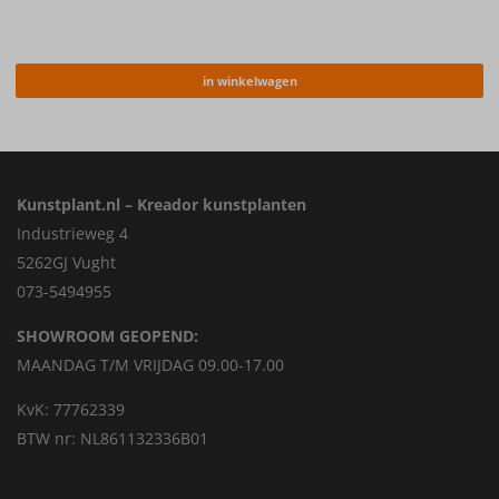
in winkelwagen
Kunstplant.nl – Kreador kunstplanten
Industrieweg 4
5262GJ Vught
073-5494955
SHOWROOM GEOPEND:
MAANDAG T/M VRIJDAG 09.00-17.00
KvK: 77762339
BTW nr: NL861132336B01