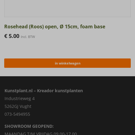
Rosehead (Roos) open, Ø 15cm, foam base
€
5.00
Incl. BTW
in winkelwagen
Kunstplant.nl – Kreador kunstplanten
Industrieweg 4
5262GJ Vught
073-5494955
SHOWROOM GEOPEND:
MAANDAG T/M VRIJDAG 09.00-17.00