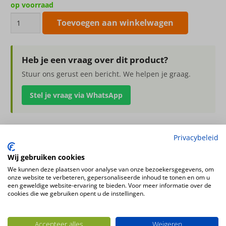
op voorraad
Jasmin
Toevoegen aan winkelwagen
mini
bush
x6
Heb je een vraag over dit product?
80cm
Stuur ons gerust een bericht. We helpen je graag.
aantal
Stel je vraag via WhatsApp
Privacybeleid
Jasmin mini bush x6 80cm
Wij gebruiken cookies
We kunnen deze plaatsen voor analyse van onze bezoekersgegevens, om
onze website te verbeteren, gepersonaliseerde inhoud te tonen en om u
Ook interessant
een geweldige website-ervaring te bieden. Voor meer informatie over de
cookies die we gebruiken opent u de instellingen.
Accepteer alles
Weigeren