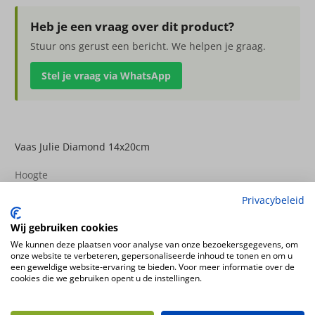
Diamond
14x20cm
Heb je een vraag over dit product?
aantal
Stuur ons gerust een bericht. We helpen je graag.
Stel je vraag via WhatsApp
Vaas Julie Diamond 14x20cm
Hoogte
20cm
Privacybeleid
Diameter
Wij gebruiken cookies
14cm
We kunnen deze plaatsen voor analyse van onze bezoekersgegevens, om
onze website te verbeteren, gepersonaliseerde inhoud te tonen en om u
een geweldige website-ervaring te bieden. Voor meer informatie over de
Ook interessant
cookies die we gebruiken opent u de instellingen.