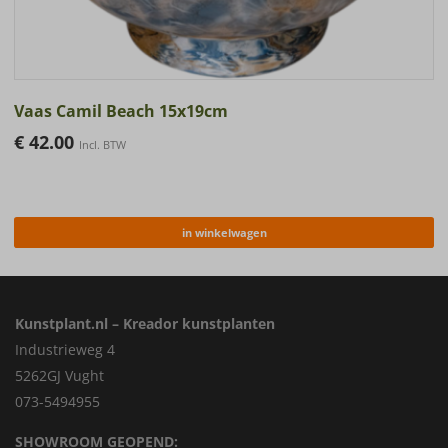
Vaas Camil Beach 15x19cm
€
42.00
Incl. BTW
in winkelwagen
Kunstplant.nl – Kreador kunstplanten
Industrieweg 4
5262GJ Vught
073-5494955
SHOWROOM GEOPEND: