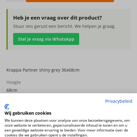
Partner
shiny
grey
Heb je een vraag over dit product?
36x68cm
Stuur ons gerust een bericht. We helpen je graag.
aantal
Stel je vraag via WhatsApp
Krappa Partner shiny grey 36x68cm
Hoogte
68cm
Diameter
Privacybeleid
36cm
Wij gebruiken cookies
Kleur
We kunnen deze plaatsen voor analyse van onze bezoekersgegevens, om
Antraciet
onze website te verbeteren, gepersonaliseerde inhoud te tonen en om u
een geweldige website-ervaring te bieden. Voor meer informatie over de
cookies die we gebruiken opent u de instellingen.