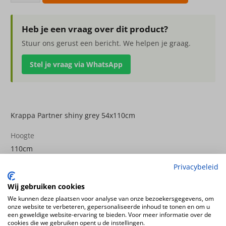
Partner
shiny
grey
Heb je een vraag over dit product?
54x110cm
Stuur ons gerust een bericht. We helpen je graag.
aantal
Stel je vraag via WhatsApp
Krappa Partner shiny grey 54x110cm
Hoogte
110cm
Diameter
Privacybeleid
54cm
Wij gebruiken cookies
Kleur
We kunnen deze plaatsen voor analyse van onze bezoekersgegevens, om
Antraciet
onze website te verbeteren, gepersonaliseerde inhoud te tonen en om u
een geweldige website-ervaring te bieden. Voor meer informatie over de
cookies die we gebruiken opent u de instellingen.