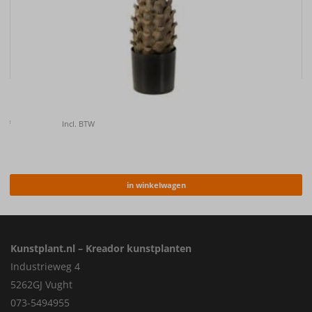
Kunstplant Palm UV 150cm
€
157.00
Incl. BTW
in winkelwagen
Kunstplant.nl – Kreador kunstplanten
Industrieweg 4
5262GJ Vught
073-5494955