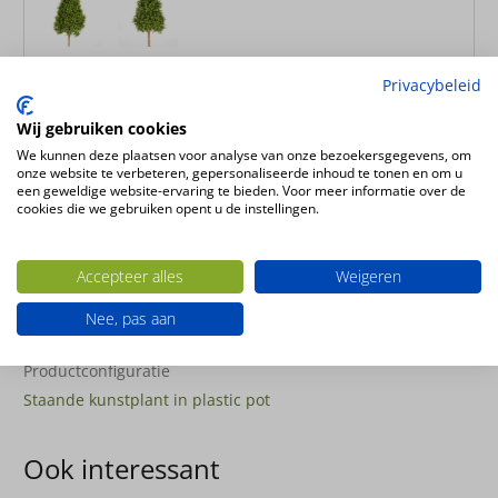
105cm
140cm
Privacybeleid
Wij gebruiken cookies
Kunstplant Buxus pyramide 170cm
We kunnen deze plaatsen voor analyse van onze bezoekersgegevens, om
onze website te verbeteren, gepersonaliseerde inhoud te tonen en om u
een geweldige website-ervaring te bieden. Voor meer informatie over de
Hoogte
cookies die we gebruiken opent u de instellingen.
170cm
Plantsoort
Accepteer alles
Weigeren
Buxus
Productsoort
Nee, pas aan
kunstplanten
Productconfiguratie
Staande kunstplant in plastic pot
Ook interessant