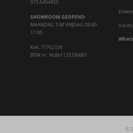
073-5494955
Enkele
SHOWROOM GEOPEND:
MAANDAG T/M VRIJDAG 09.00-
Vacat
17.00
Whats
KvK: 77762339
BTW nr: NL861132336B01
© 2