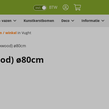
BTW
incl.
– vazen
Kunstkerstbomen
Deco
Informatie
 / winkel
in Vught
oxwood) ø80cm
ood) ø80cm