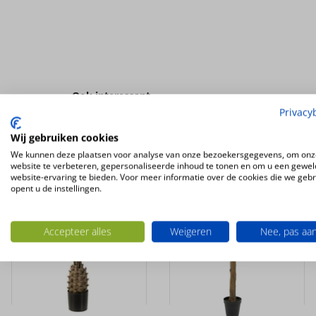
Ook interessant
Privacy
Wij gebruiken cookies
UV-
UV-
BESTENDIG
BESTENDIG
We kunnen deze plaatsen voor analyse van onze bezoekersgegevens, om onz
website te verbeteren, gepersonaliseerde inhoud te tonen en om u een gewel
website-ervaring te bieden. Voor meer informatie over de cookies die we geb
opent u de instellingen.
Accepteer alles
Weigeren
Nee, pas aa