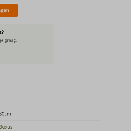
agen
t?
je graag.
80cm
Buxus