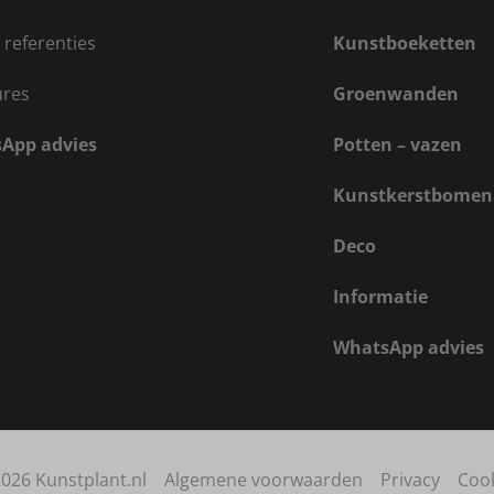
 referenties
Kunstboeketten
ures
Groenwanden
App advies
Potten – vazen
Kunstkerstbomen
Deco
Informatie
WhatsApp advies
026 Kunstplant.nl
Algemene voorwaarden
Privacy
Coo