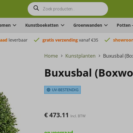
Producten
zoeken
oemen
Kunstboeketten
Groenwanden
Potten 
raad
leverbaar
gratis verzending
vanaf €35
showroom
Home
Kunstplanten
Buxusbal (B
Buxusbal (Boxw
UV-BESTENDIG
€
473.11
Incl. BTW
op voorraad