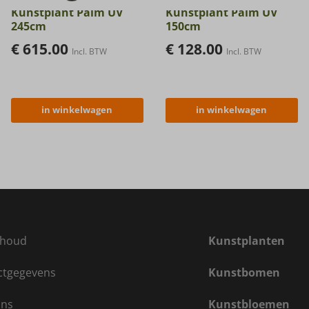
Kunstplant Palm UV
Kunstplant Palm UV
245cm
150cm
€
615.00
€
128.00
Incl. BTW
Incl. BTW
in winkelwagen
in winkelwagen
houd
Kunstplanten
ctgegevens
Kunstbomen
ons
Kunstbloemen