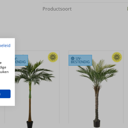
Productsoort
beleid
UV-
UV-
BESTENDIG
BESTENDIG
e
dige
ruiken
n