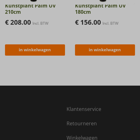
Kunstplant Palm UV
Kunstplant Palm UV
210cm
180cm
€
208.00
€
156.00
Incl. BTW
Incl. BTW
in winkelwagen
in winkelwagen
Klantenservice
Retourneren
Winkelwagen