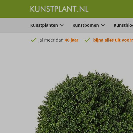
Kunstplanten
Kunstbomen
Kunstbl
al meer dan
40 jaar
bijna alles uit voor