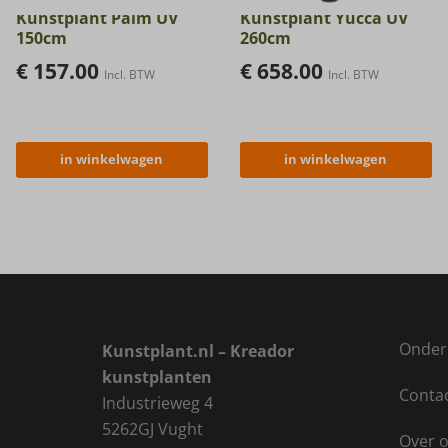
Kunstplant Palm UV
Kunstplant Yucca UV
150cm
260cm
€
157.00
€
658.00
Incl. BTW
Incl. BTW
in winkelwagen
in winkelwagen
Onder
Kunstplant.nl – Kreador
kunstplanten
Conta
Industrieweg 4
5262GJ Vught
Over 