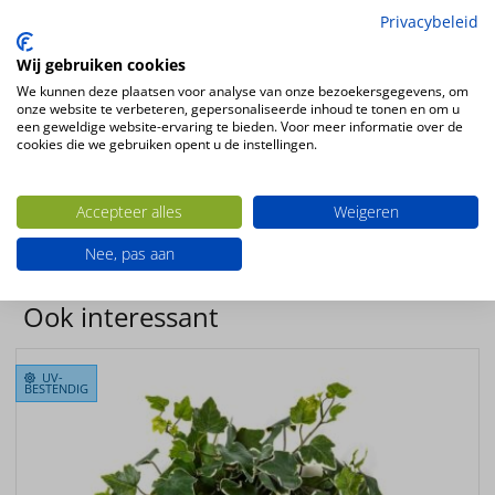
19 vertakkingen, 282 bladeren
Privacybeleid
Kleur
Wij gebruiken cookies
groen
We kunnen deze plaatsen voor analyse van onze bezoekersgegevens, om
Plantsoort
onze website te verbeteren, gepersonaliseerde inhoud te tonen en om u
een geweldige website-ervaring te bieden. Voor meer informatie over de
Hedera
cookies die we gebruiken opent u de instellingen.
Productsoort
kunstplanten
Accepteer alles
Weigeren
Productconfiguratie
Hangende kunstplant
Nee, pas aan
Ook interessant
UV-
BESTENDIG