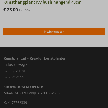
Kunsthangplant Ivy bush hangend 48cm
€
23.00
Incl. BTW
in winkelwagen
Kunstplant.nl – Kreador kunstplanten
Industrieweg 4
5262GJ Vught
073-5494955
SHOWROOM GEOPEND:
MAANDAG T/M VRIJDAG 09.00-17.00
KvK: 77762339