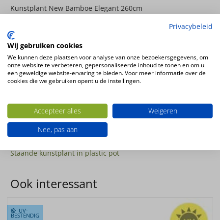
Kunstplant New Bamboe Elegant 260cm
1088 bladeren
Privacybeleid
Hoogte
Wij gebruiken cookies
260cm
We kunnen deze plaatsen voor analyse van onze bezoekersgegevens, om
Kleur
onze website te verbeteren, gepersonaliseerde inhoud te tonen en om u
een geweldige website-ervaring te bieden. Voor meer informatie over de
groen
cookies die we gebruiken opent u de instellingen.
Plantsoort
Bamboe
Accepteer alles
Weigeren
Productsoort
kunstplanten
Nee, pas aan
Productconfiguratie
Staande kunstplant in plastic pot
Ook interessant
UV-
BESTENDIG