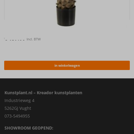
Kunstplant Palm UV 150cm
€
157.00
Incl. BTW
in winkelwagen
Kunstplant.nl – Kreador kunstplanten
Industrieweg 4
5262GJ Vught
073-5494955
SHOWROOM GEOPEND: