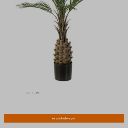
Kunstplant Palm UV 150cm
€
157.00
Incl. BTW
in winkelwagen