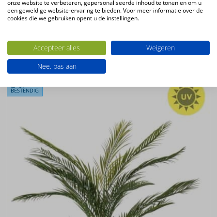
onze website te verbeteren, gepersonaliseerde inhoud te tonen en om u
kunstplanten
een geweldige website-ervaring te bieden. Voor meer informatie over de
Productconfiguratie
cookies die we gebruiken opent u de instellingen.
Staande kunstplant in plastic pot
Accepteer alles
Weigeren
Ook interessant
Nee, pas aan
UV-
BESTENDIG