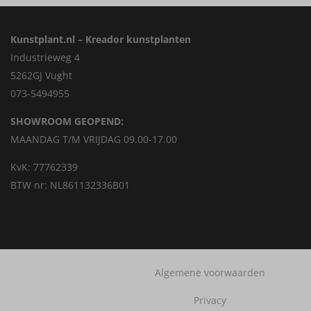
Kunstplant.nl – Kreador kunstplanten
Industrieweg 4
5262GJ Vught
073-5494955
SHOWROOM GEOPEND:
MAANDAG T/M VRIJDAG 09.00-17.00
KvK: 77762339
BTW nr: NL861132336B01
Algemene voorwaarden
Privacy