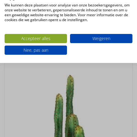
groen
We kunnen deze plaatsen voor analyse van onze bezoekersgegevens, om
onze website te verbeteren, gepersonaliseerde inhoud te tonen en om u
Plantsoort
een geweldige website-ervaring te bieden. Voor meer informatie over de
Cactus
cookies die we gebruiken opent u de instellingen.
Productconfiguratie
Staande kunstplant in plastic pot
Accepteer alles
Weigeren
Nee, pas aan
Ook interessant