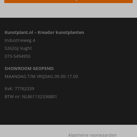
Kunstplant.nl – Kreador kunstplanten
Industrieweg 4
5262GJ Vught
073-5494955
SHOWROOM GEOPEND:
MAANDAG T/M VRIJDAG 09.00-17.00
KvK: 77762339
BTW nr: NL861132336B01
Algemene voorwaarden