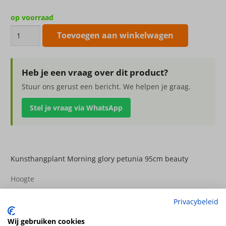
op voorraad
Kunsthangplant
Toevoegen aan winkelwagen
Morning
glory
petunia
Heb je een vraag over dit product?
95cm
Stuur ons gerust een bericht. We helpen je graag.
beauty
Stel je vraag via WhatsApp
aantal
Kunsthangplant Morning glory petunia 95cm beauty
Hoogte
95cm
Privacybeleid
Kleur
beauty
Wij gebruiken cookies