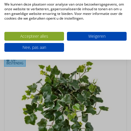
Plantsoort
We kunnen deze plaatsen voor analyse van onze bezoekersgegevens, om
onze website te verbeteren, gepersonaliseerde inhoud te tonen en om u
Morning Glory
een geweldige website-ervaring te bieden. Voor meer informatie over de
Productconfiguratie
cookies die we gebruiken opent u de instellingen.
Hangende kunstplant
Accepteer alles
Weigeren
Ook interessant
Nee, pas aan
UV-
BESTENDIG