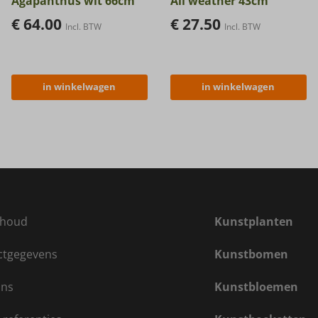
Agapanthus wit 66cm
All weather 43cm
€
64.00
€
27.50
Incl. BTW
Incl. BTW
in winkelwagen
in winkelwagen
houd
Kunstplanten
ctgegevens
Kunstbomen
ons
Kunstbloemen