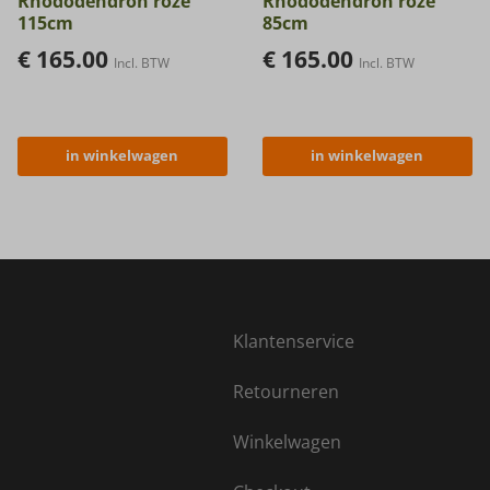
Rhododendron roze
Rhododendron roze
115cm
85cm
€
165.00
€
165.00
Incl. BTW
Incl. BTW
in winkelwagen
in winkelwagen
Klantenservice
Retourneren
Winkelwagen