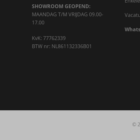
Enkele
SHOWROOM GEOPEND:
MAANDAG T/M VRIJDAG 09.00-
Vacat
17.00
Whats
KvK: 77762339
BTW nr: NL861132336B01
© 2