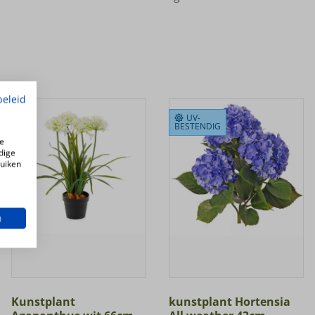
beleid
UV-
BESTENDIG
e
dige
ruiken
n
Kunstplant
kunstplant Hortensia