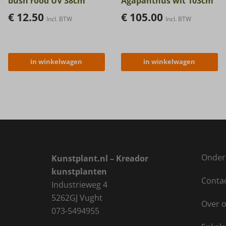
bush rood UV 38cm
Agapanthus wit 103cm
€
12.50
€
105.00
Incl. BTW
Incl. BTW
in winkelwagen
in winkelwagen
Onder
Kunstplant.nl – Kreador
kunstplanten
Conta
Industrieweg 4
5262GJ Vught
Over 
073-5494955