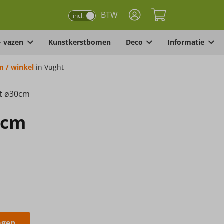
BTW
incl.
– vazen
Kunstkerstbomen
Deco
Informatie
 / winkel
in Vught
nt ø30cm
0cm
agen