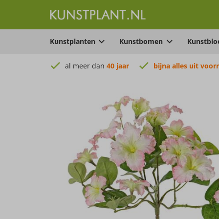
Kunstplanten
Kunstbomen
Kunstbl
al meer dan
40 jaar
bijna alles uit voor