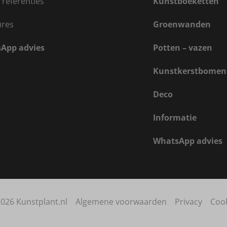
 referenties
Kunstboeketten
ures
Groenwanden
App advies
Potten – vazen
Kunstkerstbomen
Deco
Informatie
WhatsApp advies
026 Kunstplant.nl
Algemene voorwaarden
Privacy
Coo