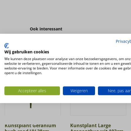
Ook interessant
Privacy
UV-
Wij gebruiken cookies
BESTENDIG
We kunnen deze plaatsen voor analyse van onze bezoekersgegevens, om onz
website te verbeteren, gepersonaliseerde inhoud te tonen en om u een gewel
website-ervaring te bieden. Voor meer informatie over de cookies die we geb
opent u de instellingen.
Accepteer alles
Weigeren
Nee, pas aa
Kunstplant Geranium
Kunstplant Large