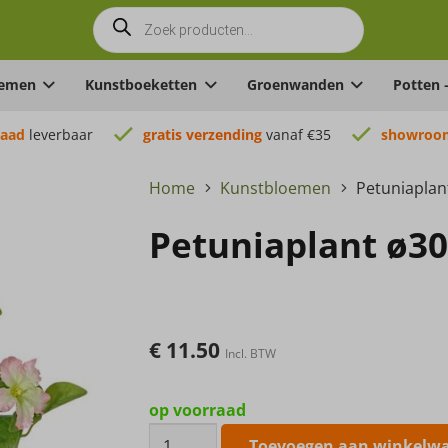
Producten
zoeken
oemen
Kunstboeketten
Groenwanden
Potten 
raad
leverbaar
gratis verzending
vanaf €35
showroom
Home
Kunstbloemen
Petuniapla
Petuniaplant ø3
€
11.50
Incl. BTW
op voorraad
Petuniaplant
Toevoegen aan winkelw