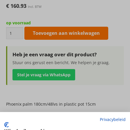
€
160.93
Incl. BTW
op voorraad
Phoenix
Toevoegen aan winkelwagen
palm
180cm/48lvs
in
Heb je een vraag over dit product?
plastic
Stuur ons gerust een bericht. We helpen je graag.
pot
Stel je vraag via WhatsApp
15cm
aantal
Phoenix palm 180cm/48lvs in plastic pot 15cm
Hoogte
Privacybeleid
180cm