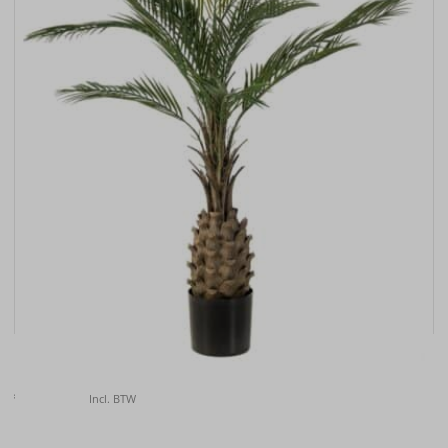
Kunstplant Palm UV 150cm
€
157.00
Incl. BTW