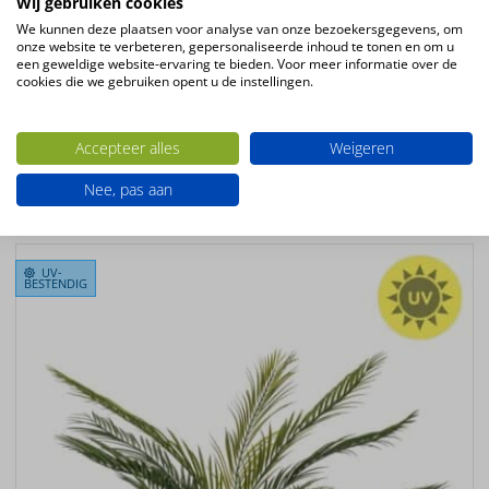
Wij gebruiken cookies
Kleur
We kunnen deze plaatsen voor analyse van onze bezoekersgegevens, om
groen
onze website te verbeteren, gepersonaliseerde inhoud te tonen en om u
Plantsoort
een geweldige website-ervaring te bieden. Voor meer informatie over de
cookies die we gebruiken opent u de instellingen.
palmen
Productconfiguratie
Staande kunstplant
Accepteer alles
Weigeren
Nee, pas aan
Ook interessant
UV-
BESTENDIG