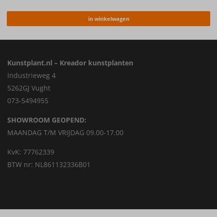
in winkelwagen
Kunstplant.nl – Kreador kunstplanten
Industrieweg 4
5262GJ Vught
073-5494955
SHOWROOM GEOPEND:
MAANDAG T/M VRIJDAG 09.00-17.00
KvK: 77762339
BTW nr: NL861132336B01