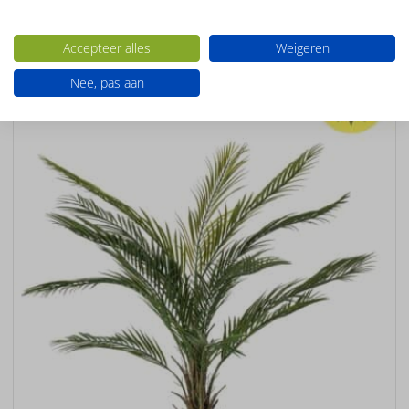
Ook interessant
Accepteer alles
Weigeren
UV-
Nee, pas aan
BESTENDIG