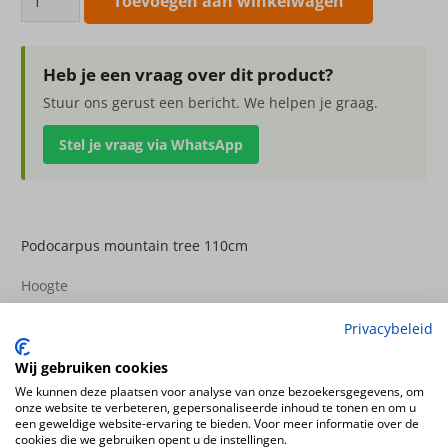
Toevoegen aan winkelwagen
mountain
tree
110cm
Heb je een vraag over dit product?
aantal
Stuur ons gerust een bericht. We helpen je graag.
Stel je vraag via WhatsApp
Podocarpus mountain tree 110cm
Hoogte
110cm
Privacybeleid
Productsoort
kunstplanten
Wij gebruiken cookies
Productconfiguratie
We kunnen deze plaatsen voor analyse van onze bezoekersgegevens, om
onze website te verbeteren, gepersonaliseerde inhoud te tonen en om u
Staande kunstplant in plastic pot
een geweldige website-ervaring te bieden. Voor meer informatie over de
cookies die we gebruiken opent u de instellingen.