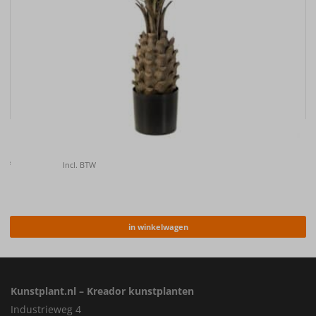
Kunstplant Palm UV 150cm
€
157.00
Incl. BTW
in winkelwagen
Kunstplant.nl – Kreador kunstplanten
Industrieweg 4