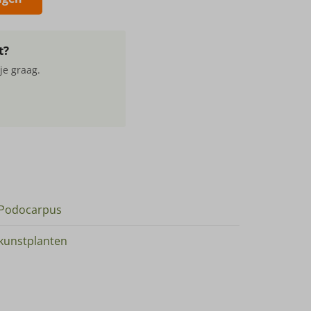
t?
je graag.
Podocarpus
kunstplanten