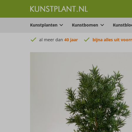
Kunstplanten
Kunstbomen
Kunstbl
al meer dan
40 jaar
bijna alles uit voor