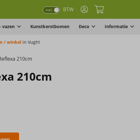
BTW
incl.
– vazen
Kunstkerstbomen
Deco
Informatie
 / winkel
in Vught
Reflexa 210cm
exa 210cm
agen