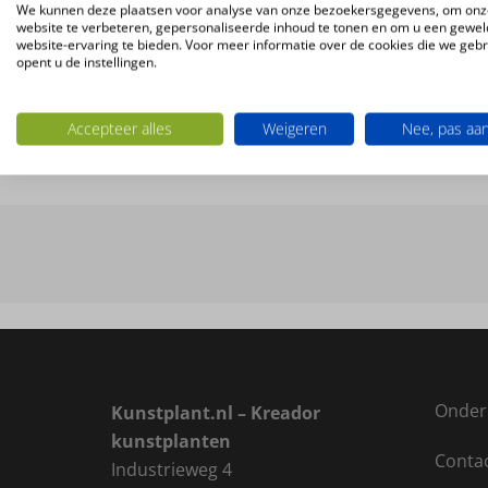
We kunnen deze plaatsen voor analyse van onze bezoekersgegevens, om onz
website te verbeteren, gepersonaliseerde inhoud te tonen en om u een gewel
website-ervaring te bieden. Voor meer informatie over de cookies die we geb
opent u de instellingen.
Accepteer alles
Weigeren
Nee, pas aa
Ook interessant
Onder
Kunstplant.nl – Kreador
kunstplanten
Conta
Industrieweg 4