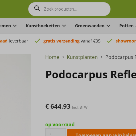
Producten
zoeken
oemen
Kunstboeketten
Groenwanden
Potten 
raad
leverbaar
gratis verzending
vanaf €35
showroom
Home
Kunstplanten
Podocarpus 
Podocarpus Refl
€
644.93
Incl. BTW
op voorraad
Podocarpus
Toevoegen aan winkelw