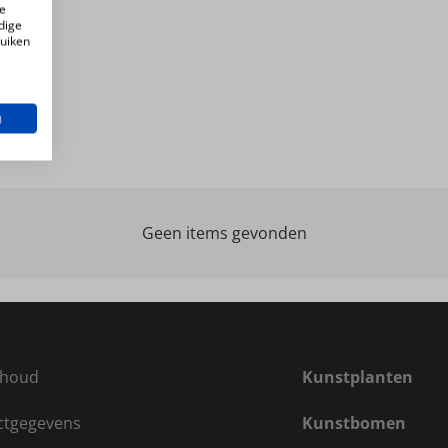
e
dige
ruiken
n
Geen items gevonden
houd
Kunstplanten
ctgegevens
Kunstbomen