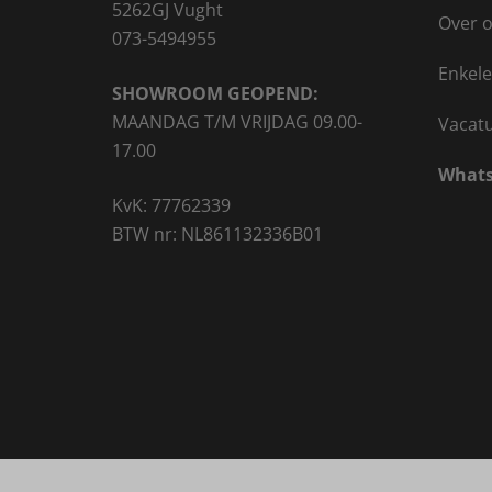
5262GJ Vught
Over 
073-5494955
Enkele
SHOWROOM GEOPEND:
MAANDAG T/M VRIJDAG 09.00-
Vacat
17.00
Whats
KvK: 77762339
BTW nr: NL861132336B01